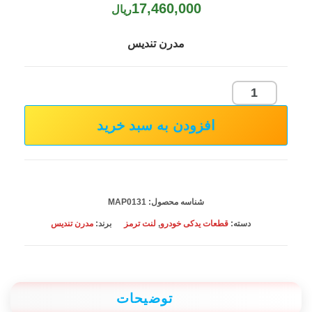
17,460,000
ریال
مدرن تندیس
لنت
ترمز
افزودن به سبد خرید
عقب
MVM
X33
قدیم
شناسه محصول:
MAP0131
عدد
دسته:
قطعات یدکی خودرو
,
لنت ترمز
برند:
مدرن تندیس
توضیحات