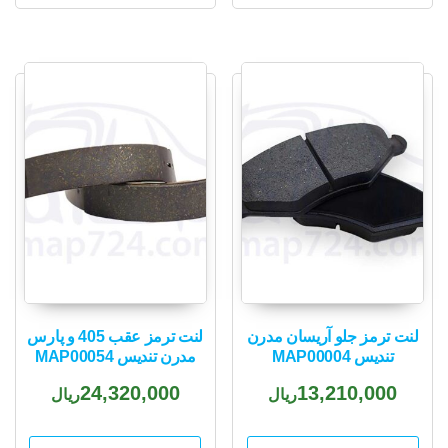
لنت ترمز جلو آریسان مدرن
لنت ترمز عقب 405 و پارس
تندیس MAP00004
مدرن تندیس MAP00054
24,320,000
13,210,000
ریال
ریال