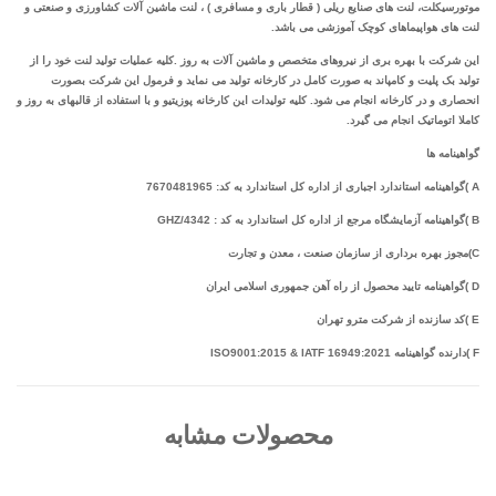
موتورسیکلت، لنت های صنایع ریلی ( قطار باری و مسافری ) ، لنت ماشین آلات کشاورزی و صنعتی و
لنت های هواپیماهای کوچک آموزشی می باشد.
این شرکت با بهره بری از نیروهای متخصص و ماشین آلات به روز .کلیه عملیات تولید لنت خود را از
تولید بک پلیت و کامپاند به صورت کامل در کارخانه تولید می نماید و فرمول این شرکت بصورت
انحصاری و در کارخانه انجام می شود. کلیه تولیدات این کارخانه پوزیتیو و با استفاده از قالبهای به روز و
کاملا اتوماتیک انجام می گیرد.
گواهینامه ها
A )گواهینامه استاندارد اجباری از اداره کل استاندارد به کد: 7670481965
B )گواهینامه آزمایشگاه مرجع از اداره کل استاندارد به کد : GHZ/4342
C)مجوز بهره برداری از سازمان صنعت ، معدن و تجارت
D )گواهینامه تایید محصول از راه آهن جمهوری اسلامی ایران
E )کد سازنده از شرکت مترو تهران
F )دارنده گواهینامه ISO9001:2015 & IATF 16949:2021
محصولات مشابه