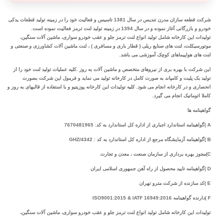
شرکت قطعه سازان مدرن تندیس در سال 1381 تاسیس و فعالیت خود را در زمینه تولید قطعات یدکی
خودرو و بازرگانی آغاز نموده و در سال 1394 در زمینه تولید لنت ترمز فعالیت نموده است.
تولیدات این کارخانه شامل تولید انواع لنت ترمز جلو و عقب خودرو سواری، ماشین آلات سنگین،
موتورسیکلت، لنت های صنایع ریلی ( قطار باری و مسافری ) ، لنت ماشین آلات کشاورزی و صنعتی و
لنت های هواپیماهای کوچک آموزشی می باشد.
این شرکت با بهره بری از نیروهای متخصص و ماشین آلات به روز .کلیه عملیات تولید لنت خود را از
تولید بک پلیت و کامپاند به صورت کامل در کارخانه تولید می نماید و فرمول این شرکت بصورت
انحصاری و در کارخانه انجام می شود. کلیه تولیدات این کارخانه پوزیتیو و با استفاده از قالبهای به روز و
کاملا اتوماتیک انجام می گیرد.
گواهینامه ها
A )گواهینامه استاندارد اجباری از اداره کل استاندارد به کد: 7670481965
B )گواهینامه آزمایشگاه مرجع از اداره کل استاندارد به کد : GHZ/4342
C)مجوز بهره برداری از سازمان صنعت ، معدن و تجارت
D )گواهینامه تایید محصول از راه آهن جمهوری اسلامی ایران
E )کد سازنده از شرکت مترو تهران
F )دارنده گواهینامه ISO9001:2015 & IATF 16949:2016
تولیدات این کارخانه شامل تولید انواع لنت ترمز جلو و عقب خودرو سواری، ماشین آلات سنگین،