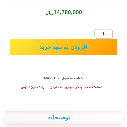
14,780,000
ریال
لنت
ترمز
افزودن به سبد خرید
عقب
MVM
X22
مدرن
شناسه محصول:
MAP0132
تندیس
دسته:
قطعات یدکی خودرو
,
لنت ترمز
برند:
مدرن تندیس
عدد
توضیحات