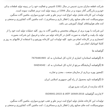
شرکت قطعه سازان مدرن تندیس در سال 1381 تاسیس و فعالیت خود را در زمینه تولید قطعات یدکی
خودرو و بازرگانی آغاز نموده و در سال 1394 در زمینه تولید لنت ترمز فعالیت نموده است.
تولیدات این کارخانه شامل تولید انواع لنت ترمز جلو و عقب خودرو سواری، ماشین آلات سنگین،
موتورسیکلت، لنت های صنایع ریلی ( قطار باری و مسافری ) ، لنت ماشین آلات کشاورزی و صنعتی و
لنت های هواپیماهای کوچک آموزشی می باشد.
این شرکت با بهره بری از نیروهای متخصص و ماشین آلات به روز .کلیه عملیات تولید لنت خود را از
تولید بک پلیت و کامپاند به صورت کامل در کارخانه تولید می نماید و فرمول این شرکت بصورت
انحصاری و در کارخانه انجام می شود. کلیه تولیدات این کارخانه پوزیتیو و با استفاده از قالبهای به روز و
کاملا اتوماتیک انجام می گیرد.
گواهینامه ها
A )گواهینامه استاندارد اجباری از اداره کل استاندارد به کد: 7670481965
B )گواهینامه آزمایشگاه مرجع از اداره کل استاندارد به کد : GHZ/4342
C)مجوز بهره برداری از سازمان صنعت ، معدن و تجارت
D )گواهینامه تایید محصول از راه آهن جمهوری اسلامی ایران
E )کد سازنده از شرکت مترو تهران
F )دارنده گواهینامه ISO9001:2015 & IATF 16949:2016
تولیدات این کارخانه شامل تولید انواع لنت ترمز جلو و عقب خودرو سواری، ماشین آلات سنگین،
موتورسیکلت، لنت های صنایع ریلی ( قطار باری و مسافری ) ، لنت ماشین آلات کشاورزی و صنعتی و