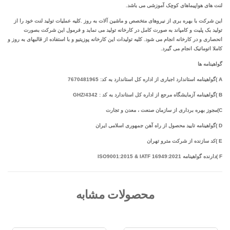
لنت های هواپیماهای کوچک آموزشی می باشد.
این شرکت با بهره بری از نیروهای متخصص و ماشین آلات به روز .کلیه عملیات تولید لنت خود را از
تولید بک پلیت و کامپاند به صورت کامل در کارخانه تولید می نماید و فرمول این شرکت بصورت
انحصاری و در کارخانه انجام می شود. کلیه تولیدات این کارخانه پوزیتیو و با استفاده از قالبهای به روز و
کاملا اتوماتیک انجام می گیرد.
گواهینامه ها
A )گواهینامه استاندارد اجباری از اداره کل استاندارد به کد: 7670481965
B )گواهینامه آزمایشگاه مرجع از اداره کل استاندارد به کد : GHZ/4342
C)مجوز بهره برداری از سازمان صنعت ، معدن و تجارت
D )گواهینامه تایید محصول از راه آهن جمهوری اسلامی ایران
E )کد سازنده از شرکت مترو تهران
F )دارنده گواهینامه ISO9001:2015 & IATF 16949:2021
محصولات مشابه