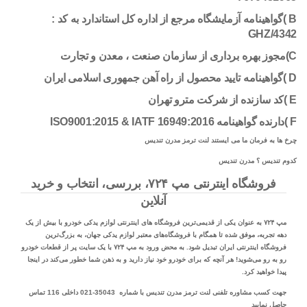
B )گواهینامه آزمایشگاه مرجع از اداره کل استاندارد به کد :
GHZ/4342
C)مجوز بهره برداری از سازمان صنعت ، معدن و تجارت
D )گواهینامه تایید محصول از راه آهن جمهوری اسلامی ایران
E )کد سازنده از شرکت مترو تهران
F )دارنده گواهینامه ISO9001:2015 & IATF 16949:2016
چرخ ها به فرمان ما می ایستند لنت ترمز مدرن تندیس
کدوم تندیس ؟ مدرن تندیس
فروشگاه اینترنتی مپ ۷۲۴، بررسی، انتخاب و خرید
آنلاین
مپ ۷۲۴ به عنوان یکی از قدیمی‌ترین فروشگاه های اینترنتی لوازم یدکی خودرو با بیش از یک
دهه تجربه، موفق شده تا همگام با فروشگاه‌های معتبر لوازم یدکی جهان، به بزرگ‌ترین
فروشگاه اینترنتی ایران تبدیل شود. به محض ورود به مپ ۷۲۴ با یک سایت پر از قطعات خودرو
رو به رو می‌شوید! هر آنچه که برای خودرو خود نیاز دارید و به ذهن شما خطور می‌کند در اینجا
پیدا خواهید کرد.
جهت کسب مشاوره تلفنی لنت ترمز مدرن تندیس با شماره 35043-021 داخلی 116 تماس
حاصل نمایید