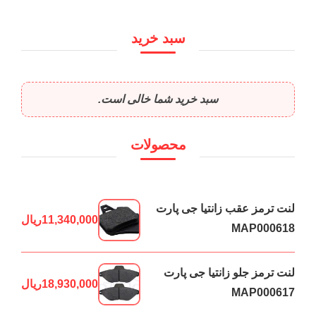
سبد خرید
سبد خرید شما خالی است.
محصولات
لنت ترمز عقب زانتیا جی پارت
11,340,000
ریال
MAP000618
لنت ترمز جلو زانتیا جی پارت
18,930,000
ریال
MAP000617