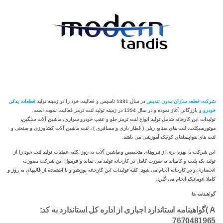
شرکت قطعه سازان مدرن تندیس
در سال 1381 تاسیس و فعالیت خود را در زمینه تولید
قطعات یدکی
خودرو
و بازرگانی آغاز نموده و در سال 1394 در زمینه تولید لنت ترمز فعالیت نموده است.
تولیدات این کارخانه شامل تولید انواع لنت ترمز جلو و عقب خودرو سواری، ماشین آلات سنگین،
موتورسیکلت، لنت های صنایع ریلی ( قطار باری و مسافری ) ، لنت ماشین آلات کشاورزی و صنعتی و
لنت های هواپیماهای کوچک آموزشی می باشد.
این شرکت با بهره بری از نیروهای متخصص و ماشین آلات به روز .کلیه عملیات تولید لنت خود را از
تولید بک پلیت و کامپاند به صورت کامل در کارخانه تولید می نماید و فرمول این شرکت بصورت
انحصاری و در کارخانه انجام می شود. کلیه تولیدات این کارخانه پوزیتیو و با استفاده از قالبهای به روز و
کاملا اتوماتیک انجام می گیرد.
گواهینامه ها
A )گواهینامه استاندارد اجباری از اداره کل استاندارد به کد:
7670481965