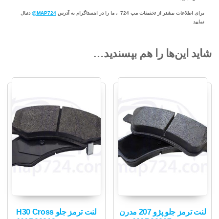
برای اطلاعات بیشتر از تخفیفات مپ 724 ، ما را در اینستاگرام به آدرس
MAP724@
دنبال
نمایید
شاید این‌ها را هم بپسندید…
لنت ترمز جلو پژو 207 مدرن
لنت ترمز جلو H30 Cross