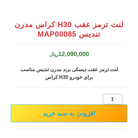
لنت ترمز عقب H30 کراس مدرن
تندیس MAP00085
12,090,000
ریال
لنت ترمز عقب دیسکی برند مدرن تندیس مناسب
برای خودرو H30 کراس
لنت
ترمز
افزودن به سبد خرید
عقب
H30
کراس