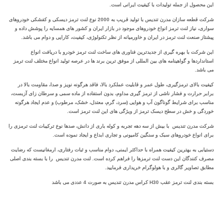
این محصول از جمله تولیدات با کیفیت ایرانی است.
شرکت قطعه سازان مدرن تندیس با تولید قریب به 2000 نوع لنت ترمز دیسکی و کفشکی خودروهای
سواری، نیاز لنت ترمز انواع خودروهای موجود در بازار ایران و کشور های همسایه را پوشش داده و
پیشتاز صنعت لنت ترمز در ایران و خاورمیانه از نظر تکنولوژی، کیفیت، کارایی و دوام می باشد.
این شرکت با بهره‌ گیری از جدیدترین‌ فناوری‌ های ساخت لنت ترمز خودرو با دریافت انواع
استانداردها و گواهینامه‌ های بین ‌المللی از موفق ترین برند ها در عرصه تولید انواع مختلف لنت ترمز
می باشد.
کیفیت بالای ترمزگیری، طول عمر و قابلیت عملکرد بالا، فاقد هرگونه نویز و صدا، مقاومت بالا در
برابر حرارت و فشار ناشی از ترمز گیری مداوم، بدون استفاده از ماده سمی و سرطان زای آزبست،
مناسب برای شرایط گوناگون آب و هوایی (سرد، گرم، معتدل، خشک، مرطوب) و عدم ایجاد هرگونه
خوردگی و خش در سطح دیسک ترمز از ویژگی های این لنت ترمز است.
شرکت مدرن تندیس با بیش از سه دهه تجربه و کوله باری از دانش، صدها نوع ترکیبات لنت ترمزی را
برای انواع خودروهای سبک و سنگین کامیونی و تجاری ابداع و ایجاد نموده است.
دستیابی به بهترین کیفیت همراه با حداکثر ایمنی، دوام مناسب و ثبات رفتاری، ارمغانیست که رضایت
مصرف کنندگان این دست لنت ترمزها را فراهم کرده است. لنت مدرن تندیس را با بسته بندی اصلی
مطابق تصاویر گالری و با هولوگرام خریداری فرمایید.
بسته بندی لنت ترمز عقب H30 کراس مدرن تندیس به صورت 4 عددی می باشد