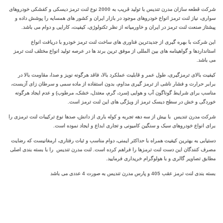
شرکت قطعه سازان مدرن تندیس با تولید قریب به 2000 نوع لنت ترمز دیسکی و کفشکی خودروهای
سواری، نیاز لنت ترمز انواع خودروهای موجود در بازار ایران و کشور های همسایه را پوشش داده و
پیشتاز صنعت لنت ترمز در ایران و خاورمیانه از نظر تکنولوژی، کیفیت، کارایی و دوام می باشد.
این شرکت با بهره‌ گیری از جدیدترین‌ فناوری‌ های ساخت لنت ترمز خودرو با دریافت انواع
استانداردها و گواهینامه‌ های بین ‌المللی از موفق ترین برند ها در عرصه تولید انواع مختلف لنت ترمز
می باشد.
کیفیت بالای ترمزگیری، طول عمر و قابلیت عملکرد بالا، فاقد هرگونه نویز و صدا، مقاومت بالا در
برابر حرارت و فشار ناشی از ترمز گیری مداوم، بدون استفاده از ماده سمی و سرطان زای آزبست،
مناسب برای شرایط گوناگون آب و هوایی (سرد، گرم، معتدل، خشک، مرطوب) و عدم ایجاد هرگونه
خوردگی و خش در سطح دیسک ترمز از ویژگی های این لنت ترمز است.
شرکت مدرن تندیس با بیش از سه دهه تجربه و کوله باری از دانش، صدها نوع ترکیبات لنت ترمزی را
برای انواع خودروهای سبک و سنگین کامیونی و تجاری ابداع و ایجاد نموده است.
دستیابی به بهترین کیفیت همراه با حداکثر ایمنی، دوام مناسب و ثبات رفتاری، ارمغانیست که رضایت
مصرف کنندگان این دست لنت ترمزها را فراهم کرده است. لنت مدرن تندیس را با بسته بندی اصلی
مطابق تصاویر گالری و با هولوگرام خریداری فرمایید.
بسته بندی لنت ترمز عقب 405 و پارس مدرن تندیس به صورت 4 عددی می باشد