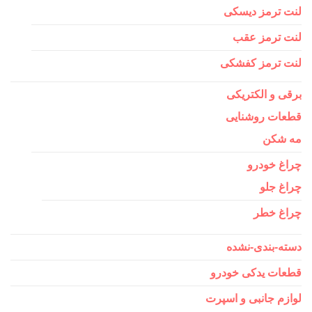
لنت ترمز دیسکی
لنت ترمز عقب
لنت ترمز کفشکی
برقی و الکتریکی
قطعات روشنایی
مه شکن
چراغ خودرو
چراغ جلو
چراغ خطر
دسته-بندی-نشده
قطعات یدکی خودرو
لوازم جانبی و اسپرت