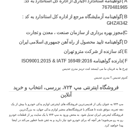
A )گواهینامه استاندارد اجباری از اداره کل استاندارد به کد:
7670481965
B )گواهینامه آزمایشگاه مرجع از اداره کل استاندارد به کد :
GHZ/4342
C)مجوز بهره برداری از سازمان صنعت ، معدن و تجارت
D )گواهینامه تایید محصول از راه آهن جمهوری اسلامی ایران
E )کد سازنده از شرکت مترو تهران
F )دارنده گواهینامه ISO9001:2015 & IATF 16949:2016
چرخ ها به فرمان ما می ایستند لنت ترمز مدرن تندیس
کدوم تندیس ؟ مدرن تندیس
فروشگاه اینترنتی مپ ۷۲۴، بررسی، انتخاب و خرید
آنلاین
مپ ۷۲۴ به عنوان یکی از قدیمی‌ترین فروشگاه های اینترنتی لوازم یدکی خودرو با بیش از یک
دهه تجربه، موفق شده تا همگام با فروشگاه‌های معتبر لوازم یدکی جهان، به بزرگ‌ترین
فروشگاه اینترنتی ایران تبدیل شود. به محض ورود به مپ ۷۲۴ با یک سایت پر از قطعات خودرو
رو به رو می‌شوید! هر آنچه که برای خودرو خود نیاز دارید و به ذهن شما خطور می‌کند در اینجا
پیدا خواهید کرد.