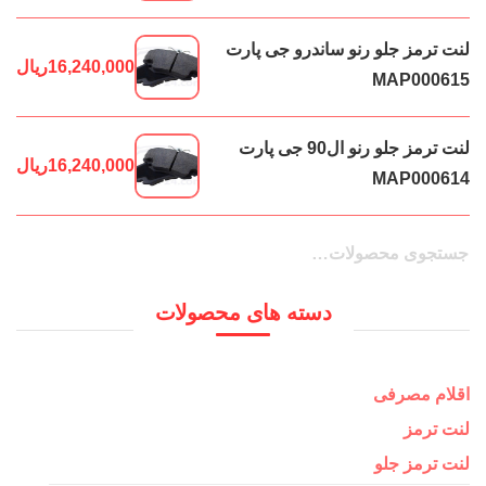
لنت ترمز جلو رنو ساندرو جی پارت
16,240,000
ریال
MAP000615
لنت ترمز جلو رنو ال90 جی پارت
16,240,000
ریال
MAP000614
جستجو
جستجو
برای:
دسته های محصولات
اقلام مصرفی
لنت ترمز
لنت ترمز جلو