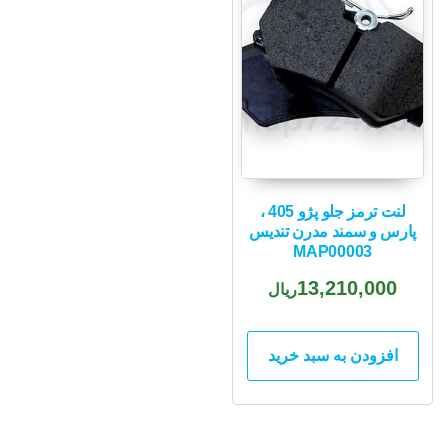
لنت ترمز جلو پژو 405 ،
پارس و سمند مدرن تندیس
MAP00003
13,210,000
ریال
افزودن به سبد خرید