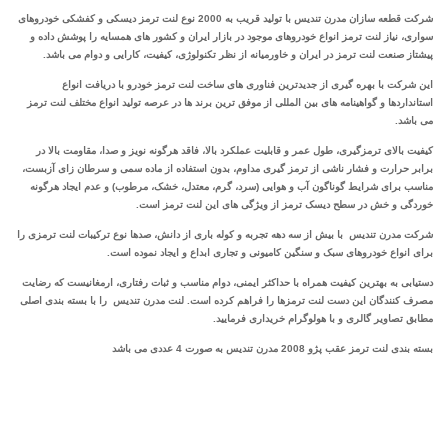
شرکت قطعه سازان مدرن تندیس با تولید قریب به 2000 نوع لنت ترمز دیسکی و کفشکی خودروهای
سواری، نیاز لنت ترمز انواع خودروهای موجود در بازار ایران و کشور های همسایه را پوشش داده و
پیشتاز صنعت لنت ترمز در ایران و خاورمیانه از نظر تکنولوژی، کیفیت، کارایی و دوام می باشد.
این شرکت با بهره‌ گیری از جدیدترین‌ فناوری‌ های ساخت لنت ترمز خودرو با دریافت انواع
استانداردها و گواهینامه‌ های بین ‌المللی از موفق ترین برند ها در عرصه تولید انواع مختلف لنت ترمز
می باشد.
کیفیت بالای ترمزگیری، طول عمر و قابلیت عملکرد بالا، فاقد هرگونه نویز و صدا، مقاومت بالا در
برابر حرارت و فشار ناشی از ترمز گیری مداوم، بدون استفاده از ماده سمی و سرطان زای آزبست،
مناسب برای شرایط گوناگون آب و هوایی (سرد، گرم، معتدل، خشک، مرطوب) و عدم ایجاد هرگونه
خوردگی و خش در سطح دیسک ترمز از ویژگی های این لنت ترمز است.
شرکت مدرن تندیس با بیش از سه دهه تجربه و کوله باری از دانش، صدها نوع ترکیبات لنت ترمزی را
برای انواع خودروهای سبک و سنگین کامیونی و تجاری ابداع و ایجاد نموده است.
دستیابی به بهترین کیفیت همراه با حداکثر ایمنی، دوام مناسب و ثبات رفتاری، ارمغانیست که رضایت
مصرف کنندگان این دست لنت ترمزها را فراهم کرده است. لنت مدرن تندیس را با بسته بندی اصلی
مطابق تصاویر گالری و با هولوگرام خریداری فرمایید.
بسته بندی لنت ترمز عقب پژو 2008 مدرن تندیس به صورت 4 عددی می باشد