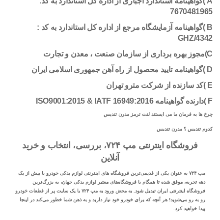
A )گواهینامه استاندارد اجباری از اداره کل استاندارد به کد:
7670481965
B )گواهینامه آزمایشگاه مرجع از اداره کل استاندارد به کد :
GHZ/4342
C)مجوز بهره برداری از سازمان صنعت ، معدن و تجارت
D )گواهینامه تایید محصول از راه آهن جمهوری اسلامی ایران
E )کد سازنده از شرکت مترو تهران
F )دارنده گواهینامه ISO9001:2015 & IATF 16949:2016
چرخ ها به فرمان ما می ایستند لنت ترمز مدرن تندیس
کدوم تندیس ؟ مدرن تندیس
فروشگاه اینترنتی مپ ۷۲۴، بررسی، انتخاب و خرید
آنلاین
مپ ۷۲۴ به عنوان یکی از قدیمی‌ترین فروشگاه های اینترنتی لوازم یدکی خودرو با بیش از یک
دهه تجربه، موفق شده تا همگام با فروشگاه‌های معتبر لوازم یدکی جهان، به بزرگ‌ترین
فروشگاه اینترنتی ایران تبدیل شود. به محض ورود به مپ ۷۲۴ با یک سایت پر از قطعات خودرو
رو به رو می‌شوید! هر آنچه که برای خودرو خود نیاز دارید و به ذهن شما خطور می‌کند در اینجا
پیدا خواهید کرد.