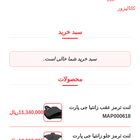
کاتالیزور
سبد خرید
سبد خرید شما خالی است.
محصولات
لنت ترمز عقب زانتیا جی پارت
11,340,000
ریال
MAP000618
لنت ترمز جلو زانتیا جی پارت