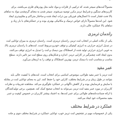
معمولاً لنت‌های سینتر شده، که ترکیبی از فلزات و مواد جامد مثل پودرهای فلزی می‌باشند، برای
کاربردهای سنگین و شرایط ترمز مکرر توصیه می‌شوند. سینتر شدن به معنای گرم‌شدن مواد به دماهای
بالا تحت فشار است تا اتصال‌های فیزیکی بین ذرات ایجاد شده و ساختار متراکم و مقاوم‌تری ایجاد
شود. این لنت‌ها معمولاً دارای
خواص ترمیک
و مکانیکی بهتری بوده و در عملکردهای با بار زیاد و
دماهای بالا عملکرد عالی دارند.
راندمان ترمزی
یکی از نکات اصلی در انتخاب لنت ترمز، راندمان ترمزی است. راندمان ترمزی به میزان توانایی لنت
در تبدیل انرژی حرارتی به انرژی کینتیکی و توقف خودرو مربوط است. لنت‌های با راندمان ترمزی بالا،
به خوبی انرژی حرارتی تولید شده از اصطکاک بین دیسک و لنت را تبدیل به انرژی توقف می‌کنند،
بدون ایجاد افت چشم‌گیر در کارایی ترمز. اندازه و شکل‌های روی سطح لنت نیز تاثیر دارند. سطح
مناسب و متناسب لنت با دیسک ترمز، بهترین اصطکاک و توقف را به ارمغان می‌آورد.
عمر مفید
لنت ترمز با عمر مفید طولانی، موضوعی اساسی برای انتخاب است. لنت‌های با کیفیت عالی باید
بتوانند در طول زمان و در شرایط مختلف، کارایی خود را حفظ کنند. این به معنای توانایی لنت در مقابله
با سایش و فرسایش بوده و از کاهش ناگهانی در عملکرد جلوگیری می‌کند. مشاهده تجربیات و نظرات
کاربران در مورد عمر مفید لنت ترمز، می‌تواند به انتخاب صحیح کمک کند. همچنین، برخی تولیدکنندگان
با ارائه ضمانت‌نامه‌های طولانی برای عمر لنت‌ها، به اعتماد بیشتر کاربران در خصوص کیفیت و عمر
مفید محصولات خود ایجاد می‌کنند.
عملکرد در شرایط مختلف
یکی از خصوصیات مهم در تشخیص لنت ترمز خوب، توانایی عملکرد در شرایط مختلف جوی و جاده