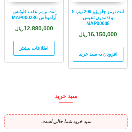
لنت ترمز جلو پژو 206 تیپ 5
لنت ترمز عقب فلوئنس
و 6 مدرن تندیس
آرامیداس MAP000286
MAP00008
12,880,000
ریال
16,150,000
ریال
اطلاعات بیشتر
افزودن به سبد خرید
سبد خرید
سبد خرید شما خالی است.