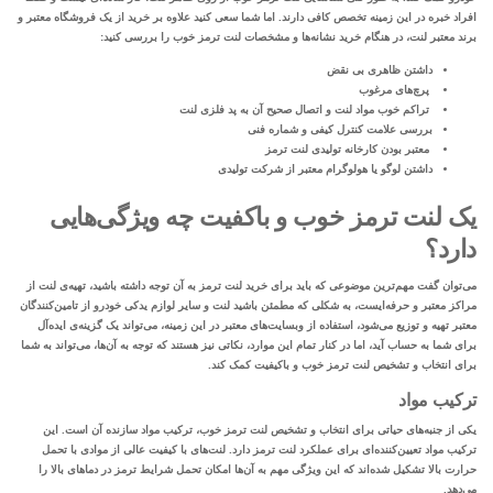
افراد خبره در این زمینه تخصص کافی دارند. اما شما سعی کنید علاوه بر خرید از یک فروشگاه معتبر و
برند معتبر لنت، در هنگام خرید نشانه‌ها و مشخصات لنت ترمز خوب را بررسی کنید:
داشتن ظاهری بی نقض
پرچ‌های مرغوب
تراکم خوب مواد لنت و اتصال صحیح آن به پد فلزی لنت
بررسی علامت کنترل کیفی و شماره فنی
معتبر بودن کارخانه تولیدی لنت ترمز
داشتن لوگو یا هولوگرام معتبر از شرکت تولیدی
یک لنت ترمز خوب و باکفیت چه ویژگی‌هایی
دارد؟
می‌توان گفت مهم‌ترین موضوعی که باید برای خرید لنت ترمز به آن توجه داشته باشید، تهیه‌ی لنت از
مراکز معتبر و حرفه‌ایست، به شکلی که مطمئن باشید لنت و سایر
لوازم یدکی خودرو
از تامین‌کنندگان
معتبر تهیه و توزیع می‌شود، استفاده از وبسایت‌های معتبر در این زمینه، می‌تواند یک گزینه‌ی ایده‌‌آل
برای شما به حساب آید، اما در کنار تمام این موارد، نکاتی نیز هستند که توجه به آن‌ها، می‌تواند به شما
برای انتخاب و تشخیص لنت ترمز خوب و باکیفیت کمک کند.
ترکیب مواد
یکی از جنبه‌های حیاتی برای انتخاب و تشخیص لنت ترمز خوب، ترکیب مواد سازنده آن است. این
ترکیب مواد تعیین‌کننده‌ای برای عملکرد لنت ترمز دارد. لنت‌های با کیفیت عالی از موادی با تحمل
حرارت بالا تشکیل شده‌اند که این ویژگی مهم به آن‌ها امکان تحمل شرایط ترمز در دماهای بالا را
می‌دهد.