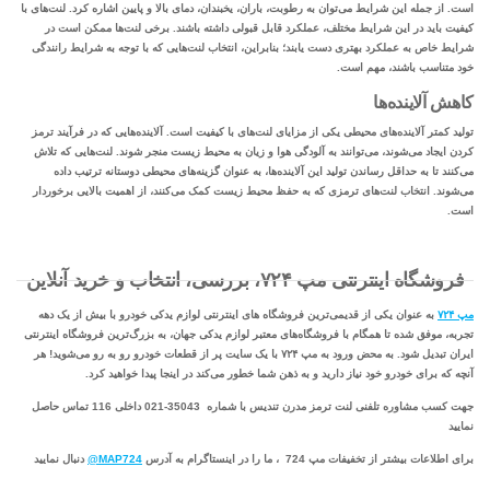
است. از جمله این شرایط می‌توان به رطوبت، باران، یخبندان، دمای بالا و پایین اشاره کرد. لنت‌های با
کیفیت باید در این شرایط مختلف، عملکرد قابل قبولی داشته باشند. برخی لنت‌ها ممکن است در
شرایط خاص به عملکرد بهتری دست یابند؛ بنابراین، انتخاب لنت‌هایی که با توجه به شرایط رانندگی
خود متناسب باشند، مهم است.
کاهش آلاینده‌ها
تولید کمتر آلاینده‌های محیطی یکی از مزایای لنت‌های با کیفیت است. آلاینده‌هایی که در فرآیند ترمز
کردن ایجاد می‌شوند، می‌توانند به آلودگی هوا و زیان به محیط زیست منجر شوند. لنت‌هایی که تلاش
می‌کنند تا به حداقل رساندن تولید این آلاینده‌ها، به عنوان گزینه‌های محیطی دوستانه ترتیب داده
می‌شوند. انتخاب لنت‌های ترمزی که به حفظ محیط زیست کمک می‌کنند، از اهمیت بالایی برخوردار
است.
فروشگاه اینترنتی مپ ۷۲۴، بررسی، انتخاب و خرید آنلاین
مپ ۷۲۴
به عنوان یکی از قدیمی‌ترین فروشگاه های اینترنتی لوازم یدکی خودرو با بیش از یک دهه
تجربه، موفق شده تا همگام با فروشگاه‌های معتبر لوازم یدکی جهان، به بزرگ‌ترین فروشگاه اینترنتی
ایران تبدیل شود. به محض ورود به مپ ۷۲۴ با یک سایت پر از قطعات خودرو رو به رو می‌شوید! هر
آنچه که برای خودرو خود نیاز دارید و به ذهن شما خطور می‌کند در اینجا پیدا خواهید کرد.
جهت کسب مشاوره تلفنی لنت ترمز مدرن تندیس با شماره 35043-021 داخلی 116 تماس حاصل
نمایید
برای اطلاعات بیشتر از تخفیفات مپ 724 ، ما را در اینستاگرام به آدرس
MAP724@
دنبال نمایید