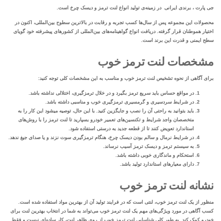
جی پارت ، برندی ایرانی در زمینه‌ی تولید انواع لنت ترمز و دیسک چرخ است.
محصولات این مجموعه پس از سال‌ها کسب تجربه و رقابت در بالاترین سطوح بین‌المللی، اکنون در
اختیار هموطنان قرار گرفته. دریافت انواع گواهینامه‌های بین‌المللی از کشورهای پیشرفته خود گویای
سطح ایمنی و قدرت این برند است.
مشخصات لنت ترمز خوب
برای آگاهی از
نحوه تشخیص لنت ترمز خوب
و مناسب به این مشخصات کلی توجه کنید:
در مواقع حساس باید سریع ترمز بگیرد و در خلال ترمزگیری، اختلالی نداشته باشد.
در شرایط سردسیری و گرمسیری ترمزگیری خوب و مناسبی داشته باشد.
باید بتوانید به راحتی آن را نصب و جایگزین کنید. با این حال، توصیه می­شود این کار را به
متخصصان واجد شرایط و تکنسین‌­های تعمیر خودرو بسپارید تا لنت ترمز را با روش­‌های
استاندارد تعویض کنند تا از قطعه جدید به درستی استفاده شود.
در شرایط نرمال و سالم بودن دیسک چرخ، هنگام ترمزگیری سوت نزند و یا صدای جیغ ندهد.
به سیستم ترمز و دیسک ترمز آسیب نرساند.
استحکام و ماندگاری خوبی داشته باشد.
دارای معیارهای استاندارد تولید باشد.
نشانه لنت ترمز خوب
منظور از یک لنت ترمز خوب، لنتی است که در فرایند تولید آن از بهترین مواد استفاده شده است.
کسب آگاهی در مورد ویژگی‌های مهم یک لنت ترمز خوب می‌تواند به شما در انتخاب بهترین لنت برای
خودرو کمک کند. به طور کلی شناسایی لنت ترمز خوب از روی ظاهر لنت، کار ساده‌ای نیست و فقط