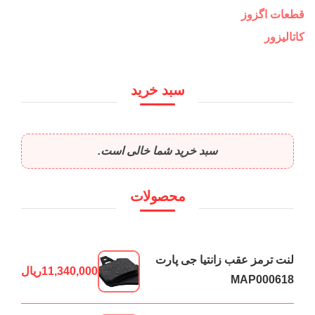
قطعات اگزوز
کاتالیزور
سبد خرید
سبد خرید شما خالی است.
محصولات
لنت ترمز عقب زانتیا جی پارت
11,340,000
ریال
MAP000618