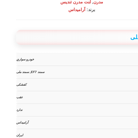
مدرن
,
لنت مدرن تندیس
برند:
آرامیداس
لی
خودرو سواري
سمند EF7, سمند ملی
کفشکی
عقب
ندارد
آرامیداس
ایران