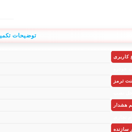
توضیحات تکمی
 کاربری
 خودرو
نت ترمز
ل نصب
 هشدار
م تجاری
 سازنده