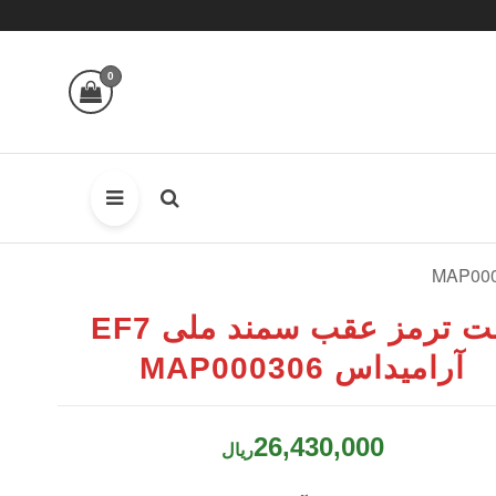
0
لنت ترمز عقب سمند ملی EF7
آرامیداس MAP000306
26,430,000
ریال