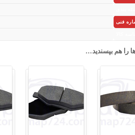
ته بندی
ره فنی
سه کالا
ها را هم بپسندید…