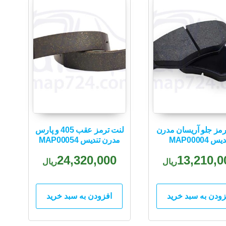
رمز جلو آریسان مدرن
لنت ترمز عقب 405 و پارس
یس MAP00004
مدرن تندیس MAP00054
24,320,000
13,210,0
ریال
ریال
زودن به سبد خرید
افزودن به سبد خرید