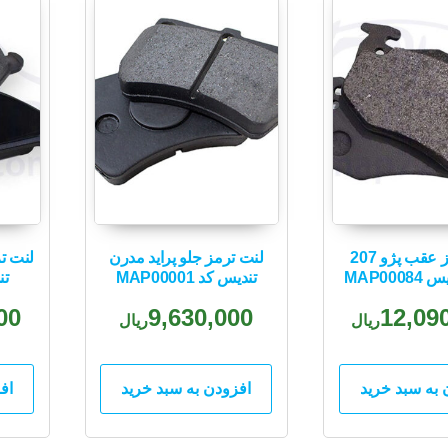
لنت ترمز عقب پژو 207
لنت ترمز جلو پراید مدرن
لنت ت
MAP00
تندیس کد MAP00001
تند
00
9,630,000
12,09
ریال
ریال
 به سبد خرید
افزودن به سبد خرید
اف