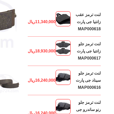
لنت ترمز عقب
زانتیا جی پارت
11,340,000
ریال
MAP000618
لنت
ترمز
لنت ترمز جلو
عقب
زانتیا جی پارت
18,930,000
ریال
سمند
MAP000617
ملی
EF7
لنت ترمز جلو
آرامید
سیناد جی پارت
16,240,000
ریال
0306
MAP000616
عدد
لنت ترمز جلو
رنو ساندرو جی
16,240,000
ریال