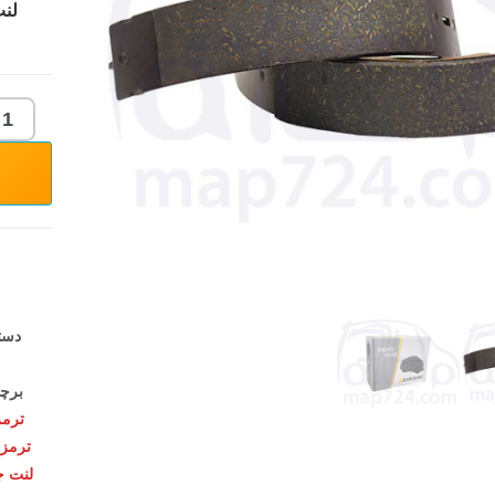
لنت
اس
دست
MAP00
برچ
ترمز 
ترمز
لنت ج