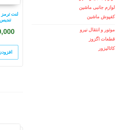
لوازم جانبی ماشین
لنت ترمز 
کفپوش ماشین
تندیس AP00055
موتور و انتقال نیرو
0,000
قطعات اگزوز
کاتالیزور
افزودن