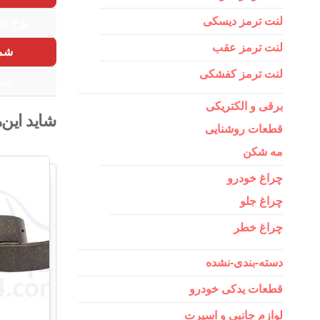
لنت ترمز دیسکی
نوع بس
لنت ترمز عقب
شما
لنت ترمز کفشکی
شنا
برقی و الکتریکی
شاید این‌
قطعات روشنایی
مه شکن
چراغ خودرو
چراغ جلو
چراغ خطر
دسته-بندی-نشده
قطعات یدکی خودرو
لوازم جانبی و اسپرت