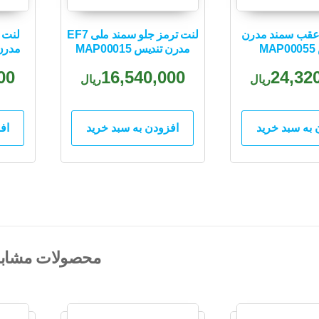
عقب سمند مدرن
لنت ترمز جلو سمند ملی EF7
لنت 
M
مدرن تندیس MAP00015
مدرن تن
00
16,540,000
24,32
ریال
ریال
 به سبد خرید
افزودن به سبد خرید
اف
محصولات مشابه