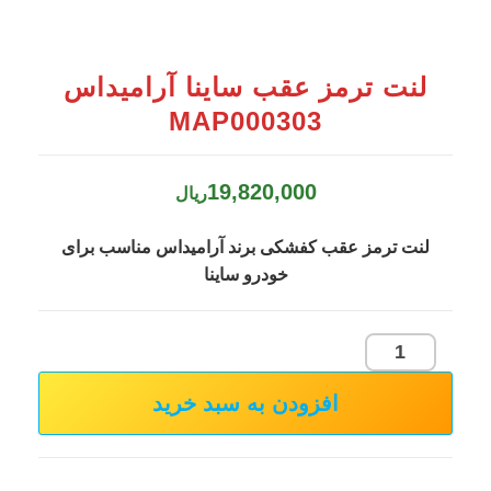
لنت ترمز عقب ساینا آرامیداس
MAP000303
19,820,000
ریال
لنت ترمز عقب کفشکی برند آرامیداس مناسب برای
خودرو ساینا
لنت
ترمز
افزودن به سبد خرید
عقب
ساینا
آرامیداس