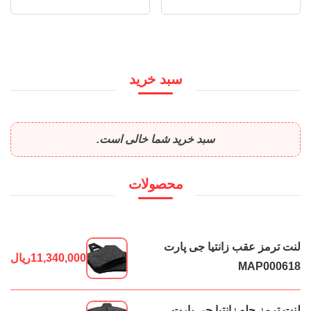
سبد خرید
سبد خرید شما خالی است.
محصولات
لنت ترمز عقب زانتیا جی پارت
11,340,000
ریال
MAP000618
لنت ترمز جلو زانتیا جی پارت