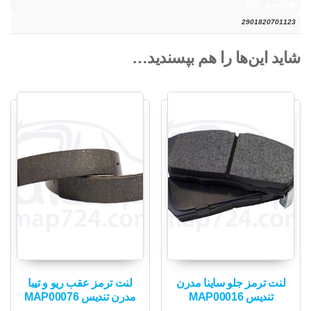
شناسه کالا
2901820701123
شاید این‌ها را هم بپسندید…
لنت ترمز جلو ساینا مدرن
لنت ترمز عقب ریو و تیبا
تندیس MAP00016
مدرن تندیس MAP00076