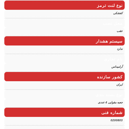
نوع لنت ترمز
کفشکی
محل نصب
عقب
سیستم هشدار
ندارد
نام تجاری
آرامیداس
کشور سازنده
ایران
نوع بسته بندی
جعبه مقوایی 4 عددی
شماره فنی
0200803