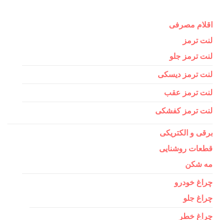
اقلام مصرفی
لنت ترمز
لنت ترمز جلو
لنت ترمز دیسکی
لنت ترمز عقب
لنت ترمز کفشکی
برقی و الکتریکی
قطعات روشنایی
مه شکن
چراغ خودرو
چراغ جلو
چراغ خطر