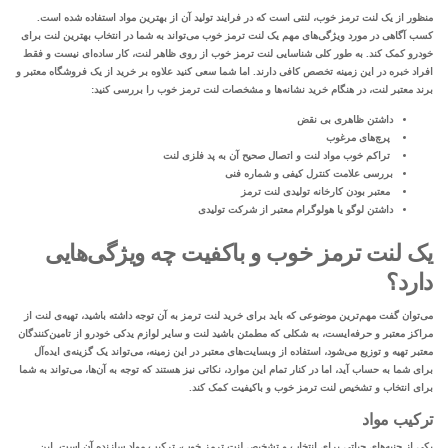
منظور از یک لنت ترمز خوب، لنتی است که در فرایند تولید آن از بهترین مواد استفاده شده است.
کسب آگاهی در مورد ویژگی‌های مهم یک لنت ترمز خوب می‌تواند به شما در انتخاب بهترین لنت برای
خودرو کمک کند. به طور کلی شناسایی لنت ترمز خوب از روی ظاهر لنت، کار ساده‌ای نیست و فقط
افراد خبره در این زمینه تخصص کافی دارند. اما شما سعی کنید علاوه بر خرید از یک فروشگاه معتبر و
برند معتبر لنت، در هنگام خرید نشانه‌ها و مشخصات لنت ترمز خوب را بررسی کنید:
داشتن ظاهری بی نقض
پرچ‌های مرغوب
تراکم خوب مواد لنت و اتصال صحیح آن به پد فلزی لنت
بررسی علامت کنترل کیفی و شماره فنی
معتبر بودن کارخانه تولیدی لنت ترمز
داشتن لوگو یا هولوگرام معتبر از شرکت تولیدی
یک لنت ترمز خوب و باکفیت چه ویژگی‌هایی
دارد؟
می‌توان گفت مهم‌ترین موضوعی که باید برای خرید لنت ترمز به آن توجه داشته باشید، تهیه‌ی لنت از
مراکز معتبر و حرفه‌ایست، به شکلی که مطمئن باشید لنت و سایر
لوازم یدکی خودرو
از تامین‌کنندگان
معتبر تهیه و توزیع می‌شود، استفاده از وبسایت‌های معتبر در این زمینه، می‌تواند یک گزینه‌ی ایده‌‌آل
برای شما به حساب آید، اما در کنار تمام این موارد، نکاتی نیز هستند که توجه به آن‌ها، می‌تواند به شما
برای انتخاب و تشخیص لنت ترمز خوب و باکیفیت کمک کند.
ترکیب مواد
یکی از جنبه‌های حیاتی برای انتخاب و تشخیص لنت ترمز خوب، ترکیب مواد سازنده آن است. این