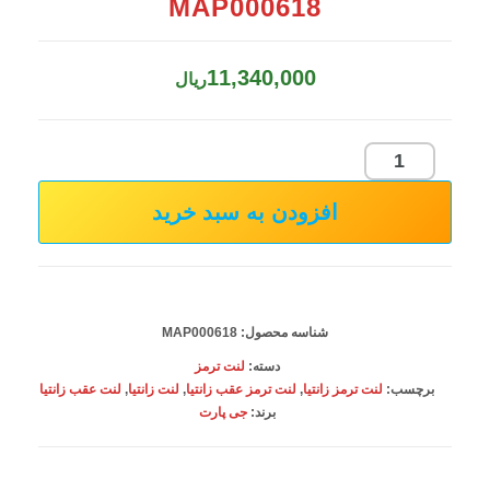
MAP000618
11,340,000
ریال
لنت
ترمز
افزودن به سبد خرید
عقب
زانتیا
جی
پارت
شناسه محصول:
MAP000618
MAP000618
دسته:
لنت ترمز
عدد
برچسب:
لنت ترمز زانتیا
,
لنت ترمز عقب زانتیا
,
لنت زانتیا
,
لنت عقب زانتیا
برند:
جی پارت