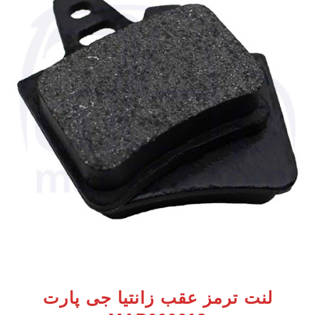
لنت ترمز عقب زانتیا جی پارت