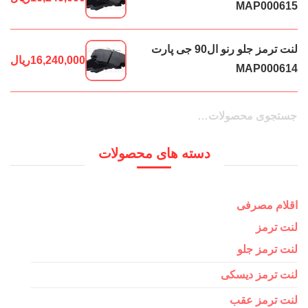
MAP000615
لنت ترمز جلو رنو ال90 جی پارت
16,240,000
ریال
MAP000614
جستجو
جستجو
برای:
دسته های محصولات
اقلام مصرفی
لنت ترمز
لنت ترمز جلو
لنت ترمز دیسکی
لنت ترمز عقب