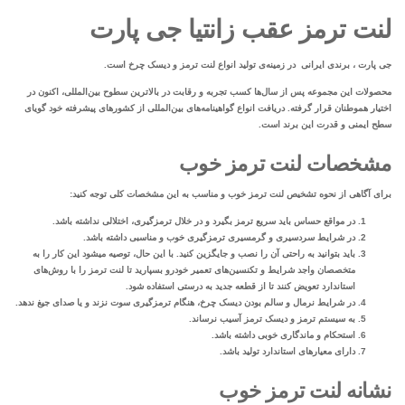
لنت ترمز عقب زانتیا جی پارت
جی پارت ، برندی ایرانی در زمینه‌ی تولید انواع لنت ترمز و دیسک چرخ است.
محصولات این مجموعه پس از سال‌ها کسب تجربه و رقابت در بالاترین سطوح بین‌المللی، اکنون در
اختیار هموطنان قرار گرفته. دریافت انواع گواهینامه‌های بین‌المللی از کشورهای پیشرفته خود گویای
سطح ایمنی و قدرت این برند است.
مشخصات لنت ترمز خوب
برای آگاهی از
نحوه تشخیص لنت ترمز خوب
و مناسب به این مشخصات کلی توجه کنید:
در مواقع حساس باید سریع ترمز بگیرد و در خلال ترمزگیری، اختلالی نداشته باشد.
در شرایط سردسیری و گرمسیری ترمزگیری خوب و مناسبی داشته باشد.
باید بتوانید به راحتی آن را نصب و جایگزین کنید. با این حال، توصیه می­شود این کار را به
متخصصان واجد شرایط و تکنسین‌­های تعمیر خودرو بسپارید تا لنت ترمز را با روش­‌های
استاندارد تعویض کنند تا از قطعه جدید به درستی استفاده شود.
در شرایط نرمال و سالم بودن دیسک چرخ، هنگام ترمزگیری سوت نزند و یا صدای جیغ ندهد.
به سیستم ترمز و دیسک ترمز آسیب نرساند.
استحکام و ماندگاری خوبی داشته باشد.
دارای معیارهای استاندارد تولید باشد.
نشانه لنت ترمز خوب