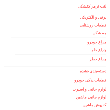
لنت ترمز کفشکی
برقی و الکتریکی
قطعات روشنایی
مه شکن
چراغ خودرو
چراغ جلو
چراغ خطر
دسته-بندی-نشده
قطعات یدکی خودرو
لوازم جانبی و اسپرت
لوازم جانبی ماشین
کفپوش ماشین