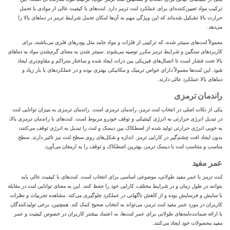
ترکیب مواد تعیین‌کننده‌ای برای عملکرد لنت ترمز دارد. لنت‌های با کیفیت عالی از موادی با تحمل
حرارت بالا تشکیل شده‌اند که این ویژگی مهم به آن‌ها امکان تحمل شرایط ترمز در دماهای بالا را
می‌دهد.
معمولاً لنت‌های سینتر شده، که ترکیبی از فلزات و مواد جامد مثل پودرهای فلزی می‌باشند، برای
کاربردهای سنگین و شرایط ترمز مکرر توصیه می‌شوند. سینتر شدن به معنای گرم‌شدن مواد به دماهای
بالا تحت فشار است تا اتصال‌های فیزیکی بین ذرات ایجاد شده و ساختار متراکم و مقاوم‌تری ایجاد
شود. این لنت‌ها معمولاً دارای
خواص ترمیک
و مکانیکی بهتری بوده و در عملکردهای با بار زیاد و
دماهای بالا عملکرد عالی دارند.
راندمان ترمزی
یکی از نکات اصلی در انتخاب لنت ترمز، راندمان ترمزی است. راندمان ترمزی به میزان توانایی لنت
در تبدیل انرژی حرارتی به انرژی کینتیکی و توقف خودرو مربوط است. لنت‌های با راندمان ترمزی بالا،
به خوبی انرژی حرارتی تولید شده از اصطکاک بین دیسک و لنت را تبدیل به انرژی توقف می‌کنند،
بدون ایجاد افت چشم‌گیر در کارایی ترمز. اندازه و شکل‌های روی سطح لنت نیز تاثیر دارند. سطح
مناسب و متناسب لنت با دیسک ترمز، بهترین اصطکاک و توقف را به ارمغان می‌آورد.
عمر مفید
لنت ترمز با عمر مفید طولانی، موضوعی اساسی برای انتخاب است. لنت‌های با کیفیت عالی باید
بتوانند در طول زمان و در شرایط مختلف، کارایی خود را حفظ کنند. این به معنای توانایی لنت در مقابله
با سایش و فرسایش بوده و از کاهش ناگهانی در عملکرد جلوگیری می‌کند. مشاهده تجربیات و نظرات
کاربران در مورد عمر مفید لنت ترمز، می‌تواند به انتخاب صحیح کمک کند. همچنین، برخی تولیدکنندگان
با ارائه ضمانت‌نامه‌های طولانی برای عمر لنت‌ها، به اعتماد بیشتر کاربران در خصوص کیفیت و عمر
مفید محصولات خود ایجاد می‌کنند.