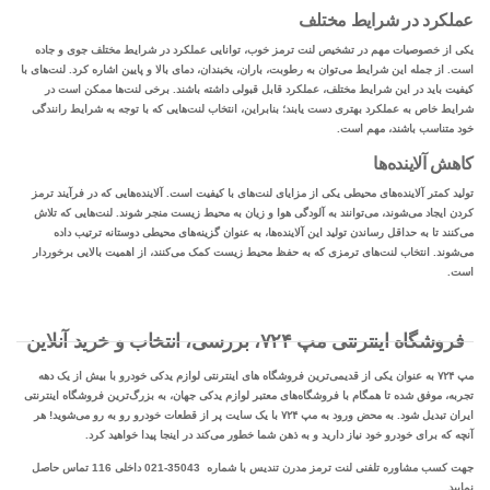
عملکرد در شرایط مختلف
یکی از خصوصیات مهم در تشخیص لنت ترمز خوب، توانایی عملکرد در شرایط مختلف جوی و جاده
است. از جمله این شرایط می‌توان به رطوبت، باران، یخبندان، دمای بالا و پایین اشاره کرد. لنت‌های با
کیفیت باید در این شرایط مختلف، عملکرد قابل قبولی داشته باشند. برخی لنت‌ها ممکن است در
شرایط خاص به عملکرد بهتری دست یابند؛ بنابراین، انتخاب لنت‌هایی که با توجه به شرایط رانندگی
خود متناسب باشند، مهم است.
کاهش آلاینده‌ها
تولید کمتر آلاینده‌های محیطی یکی از مزایای لنت‌های با کیفیت است. آلاینده‌هایی که در فرآیند ترمز
کردن ایجاد می‌شوند، می‌توانند به آلودگی هوا و زیان به محیط زیست منجر شوند. لنت‌هایی که تلاش
می‌کنند تا به حداقل رساندن تولید این آلاینده‌ها، به عنوان گزینه‌های محیطی دوستانه ترتیب داده
می‌شوند. انتخاب لنت‌های ترمزی که به حفظ محیط زیست کمک می‌کنند، از اهمیت بالایی برخوردار
است.
فروشگاه اینترنتی مپ ۷۲۴، بررسی، انتخاب و خرید آنلاین
مپ ۷۲۴ به عنوان یکی از قدیمی‌ترین فروشگاه های اینترنتی لوازم یدکی خودرو با بیش از یک دهه
تجربه، موفق شده تا همگام با فروشگاه‌های معتبر لوازم یدکی جهان، به بزرگ‌ترین فروشگاه اینترنتی
ایران تبدیل شود. به محض ورود به مپ ۷۲۴ با یک سایت پر از قطعات خودرو رو به رو می‌شوید! هر
آنچه که برای خودرو خود نیاز دارید و به ذهن شما خطور می‌کند در اینجا پیدا خواهید کرد.
جهت کسب مشاوره تلفنی لنت ترمز مدرن تندیس با شماره 35043-021 داخلی 116 تماس حاصل
نمایید