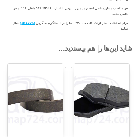
جهت کسب مشاوره تلفنی لنت ترمز مدرن تندیس با شماره 35043-021 داخلی 116 تماس
حاصل نمایید
برای اطلاعات بیشتر از تخفیفات مپ 724 ، ما را در اینستاگرام به آدرس
MAP724@
دنبال
نمایید
شاید این‌ها را هم بپسندید…