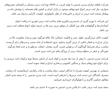
شرکت قطعه سازان مدرن تندیس با تولید قریب به 2000 نوع لنت ترمز دیسکی و کفشکی خودروهای
سواری، نیاز لنت ترمز انواع خودروهای موجود در بازار ایران و کشور های همسایه را پوشش داده و
پیشتاز صنعت لنت ترمز در ایران و خاورمیانه از نظر تکنولوژی، کیفیت، کارایی و دوام می باشد.
این شرکت با بهره‌ گیری از جدیدترین‌ فناوری‌ های ساخت لنت ترمز خودرو با دریافت انواع
استانداردها و گواهینامه‌ های بین ‌المللی از موفق ترین برند ها در عرصه تولید انواع مختلف لنت ترمز
می باشد.
کیفیت بالای ترمزگیری، طول عمر و قابلیت عملکرد بالا، فاقد هرگونه نویز و صدا، مقاومت بالا در
برابر حرارت و فشار ناشی از ترمز گیری مداوم، بدون استفاده از ماده سمی و سرطان زای آزبست،
مناسب برای شرایط گوناگون آب و هوایی (سرد، گرم، معتدل، خشک، مرطوب) و عدم ایجاد هرگونه
خوردگی و خش در سطح دیسک ترمز از ویژگی های این لنت ترمز است.
شرکت مدرن تندیس با بیش از سه دهه تجربه و کوله باری از دانش، صدها نوع ترکیبات لنت ترمزی را
برای انواع خودروهای سبک و سنگین کامیونی و تجاری ابداع و ایجاد نموده است.
دستیابی به بهترین کیفیت همراه با حداکثر ایمنی، دوام مناسب و ثبات رفتاری، ارمغانیست که رضایت
مصرف کنندگان این دست لنت ترمزها را فراهم کرده است. لنت مدرن تندیس را با بسته بندی اصلی
مطابق تصاویر گالری و با هولوگرام خریداری فرمایید.
بسته بندی لنت ترمز عقب دنا پلاس مدرن تندیس به صورت 4 عددی می باشد