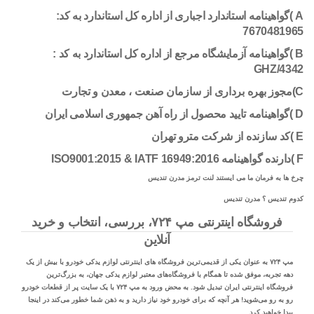
A )گواهینامه استاندارد اجباری از اداره کل استاندارد به کد:
7670481965
B )گواهینامه آزمایشگاه مرجع از اداره کل استاندارد به کد :
GHZ/4342
C)مجوز بهره برداری از سازمان صنعت ، معدن و تجارت
D )گواهینامه تایید محصول از راه آهن جمهوری اسلامی ایران
E )کد سازنده از شرکت مترو تهران
F )دارنده گواهینامه ISO9001:2015 & IATF 16949:2016
چرخ ها به فرمان ما می ایستند لنت ترمز مدرن تندیس
کدوم تندیس ؟ مدرن تندیس
فروشگاه اینترنتی مپ ۷۲۴، بررسی، انتخاب و خرید
آنلاین
مپ ۷۲۴ به عنوان یکی از قدیمی‌ترین فروشگاه های اینترنتی لوازم یدکی خودرو با بیش از یک
دهه تجربه، موفق شده تا همگام با فروشگاه‌های معتبر لوازم یدکی جهان، به بزرگ‌ترین
فروشگاه اینترنتی ایران تبدیل شود. به محض ورود به مپ ۷۲۴ با یک سایت پر از قطعات خودرو
رو به رو می‌شوید! هر آنچه که برای خودرو خود نیاز دارید و به ذهن شما خطور می‌کند در اینجا
پیدا خواهید کرد.