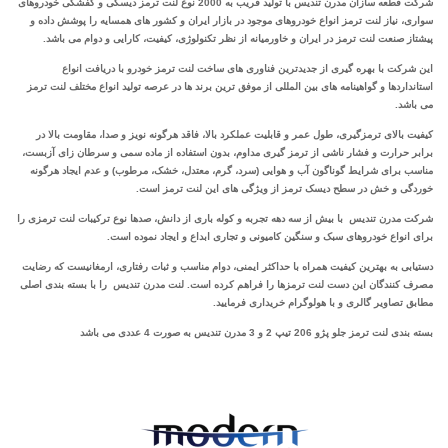
شرکت قطعه سازان مدرن تندیس با تولید قریب به 2000 نوع لنت ترمز دیسکی و کفشکی خودروهای
سواری، نیاز لنت ترمز انواع خودروهای موجود در بازار ایران و کشور های همسایه را پوشش داده و
پیشتاز صنعت لنت ترمز در ایران و خاورمیانه از نظر تکنولوژی، کیفیت، کارایی و دوام می باشد.
این شرکت با بهره‌ گیری از جدیدترین‌ فناوری‌ های ساخت لنت ترمز خودرو با دریافت انواع
استانداردها و گواهینامه‌ های بین ‌المللی از موفق ترین برند ها در عرصه تولید انواع مختلف لنت ترمز
می باشد.
کیفیت بالای ترمزگیری، طول عمر و قابلیت عملکرد بالا، فاقد هرگونه نویز و صدا، مقاومت بالا در
برابر حرارت و فشار ناشی از ترمز گیری مداوم، بدون استفاده از ماده سمی و سرطان زای آزبست،
مناسب برای شرایط گوناگون آب و هوایی (سرد، گرم، معتدل، خشک، مرطوب) و عدم ایجاد هرگونه
خوردگی و خش در سطح دیسک ترمز از ویژگی های این لنت ترمز است.
شرکت مدرن تندیس با بیش از سه دهه تجربه و کوله باری از دانش، صدها نوع ترکیبات لنت ترمزی را
برای انواع خودروهای سبک و سنگین کامیونی و تجاری ابداع و ایجاد نموده است.
دستیابی به بهترین کیفیت همراه با حداکثر ایمنی، دوام مناسب و ثبات رفتاری، ارمغانیست که رضایت
مصرف کنندگان این دست لنت ترمزها را فراهم کرده است. لنت مدرن تندیس را با بسته بندی اصلی
مطابق تصاویر گالری و با هولوگرام خریداری فرمایید.
بسته بندی لنت ترمز جلو پژو 206 تیپ 2 و 3 مدرن تندیس به صورت 4 عددی می باشد