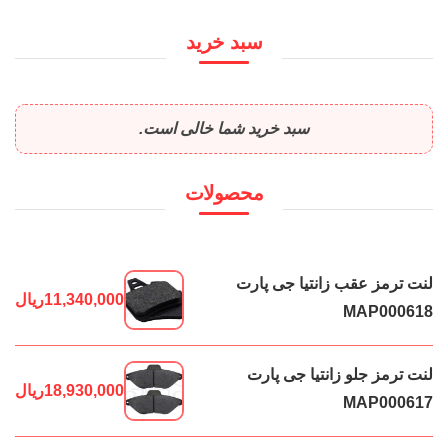
سبد خرید
سبد خرید شما خالی است.
محصولات
لنت ترمز عقب زانتیا جی پارت
11,340,000
ریال
MAP000618
لنت ترمز جلو زانتیا جی پارت
18,930,000
ریال
MAP000617