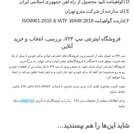
D )گواهینامه تایید محصول از راه آهن جمهوری اسلامی ایران
E )کد سازنده از شرکت مترو تهران
F )دارنده گواهینامه ISO9001:2015 & IATF 16949:2016
فروشگاه اینترنتی مپ ۷۲۴، بررسی، انتخاب و خرید
آنلاین
مپ ۷۲۴ به عنوان یکی از قدیمی‌ترین فروشگاه های اینترنتی لوازم یدکی خودرو با بیش از یک
دهه تجربه، موفق شده تا همگام با فروشگاه‌های معتبر لوازم یدکی جهان، به بزرگ‌ترین
فروشگاه اینترنتی ایران تبدیل شود. به محض ورود به مپ ۷۲۴ با یک سایت پر از قطعات خودرو
رو به رو می‌شوید! هر آنچه که برای خودرو خود نیاز دارید و به ذهن شما خطور می‌کند در اینجا
پیدا خواهید کرد.
جهت کسب مشاوره تلفنی لنت ترمز مدرن تندیس با شماره 35043-021 داخلی 116 تماس
حاصل نمایید
برای اطلاعات بیشتر از تخفیفات مپ 724 ، ما را در اینستاگرام به آدرس
MAP724@
دنبال
نمایید
شاید این‌ها را هم بپسندید…