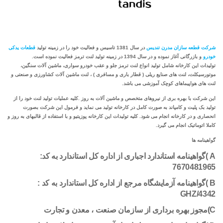
شرکت قطعه سازان مدرن تندیس
در سال 1381 تاسیس و فعالیت خود را در زمینه تولید
قطعات یدکی
خودرو
و بازرگانی آغاز نموده و در سال 1394 در زمینه تولید لنت ترمز فعالیت نموده است.
تولیدات این کارخانه شامل تولید انواع لنت ترمز جلو و عقب خودرو سواری، ماشین آلات سنگین،
موتورسیکلت، لنت های صنایع ریلی ( قطار باری و مسافری ) ، لنت ماشین آلات کشاورزی و صنعتی و
لنت های هواپیماهای کوچک آموزشی می باشد.
این شرکت با بهره بری از نیروهای متخصص و ماشین آلات به روز .کلیه عملیات تولید لنت خود را از
تولید بک پلیت و کامپاند به صورت کامل در کارخانه تولید می نماید و فرمول این شرکت بصورت
انحصاری و در کارخانه انجام می شود. کلیه تولیدات این کارخانه پوزیتیو و با استفاده از قالبهای به روز و
کاملا اتوماتیک انجام می گیرد.
گواهینامه ها
A )گواهینامه استاندارد اجباری از اداره کل استاندارد به کد:
7670481965
B )گواهینامه آزمایشگاه مرجع از اداره کل استاندارد به کد :
GHZ/4342
C)مجوز بهره برداری از سازمان صنعت ، معدن و تجارت