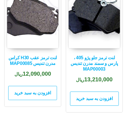
لنت ترمز جلو پژو 405 ،
لنت ترمز عقب H30 کراس
پارس و سمند مدرن تندیس
مدرن تندیس MAP00085
MAP00003
12,090,000
ریال
13,210,000
ریال
افزودن به سبد خرید
افزودن به سبد خرید