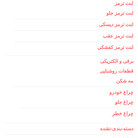
لنت ترمز
لنت ترمز جلو
لنت ترمز دیسکی
لنت ترمز عقب
لنت ترمز کفشکی
برقی و الکتریکی
قطعات روشنایی
مه شکن
چراغ خودرو
چراغ جلو
چراغ خطر
دسته-بندی-نشده