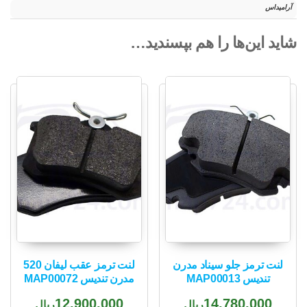
آرامیداس
شاید این‌ها را هم بپسندید…
لنت ترمز جلو سیناد مدرن
لنت ترمز عقب لیفان 520
تندیس MAP00013
مدرن تندیس MAP00072
12,900,000
14,780,000
ریال
ریال