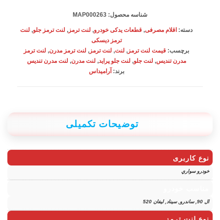
آرامیداس
شناسه محصول:
MAP000263
MAP000263
دسته:
اقلام مصرفی
,
قطعات یدکی خودرو
,
لنت ترمز
,
لنت ترمز جلو
,
لنت
عدد
ترمز دیسکی
برچسب:
قیمت لنت ترمز
,
لنت
,
لنت ترمز
,
لنت ترمز مدرن
,
لنت ترمز
مدرن تندیس
,
لنت جلو
,
لنت جلو پراید
,
لنت مدرن
,
لنت مدرن تندیس
برند:
آرامیداس
توضیحات تکمیلی
نوع کاربری
خودرو سواري
مناسب خودرو
ال 90, ساندرو, سیناد, لیفان 520
نوع لنت ترمز