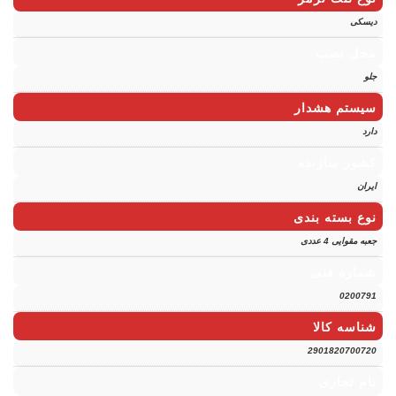
دیسکی
محل نصب
جلو
سیستم هشدار
دارد
کشور سازنده
ایران
نوع بسته بندی
جعبه مقوایی 4 عددی
شماره فنی
0200791
شناسه کالا
2901820700720
نام تجاری