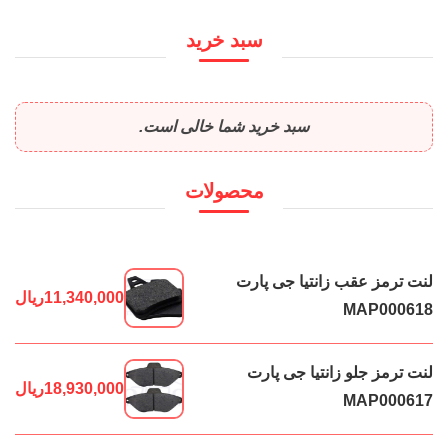
سبد خرید
سبد خرید شما خالی است.
محصولات
لنت ترمز عقب زانتیا جی پارت
11,340,000
ریال
MAP000618
لنت ترمز جلو زانتیا جی پارت
18,930,000
ریال
MAP000617