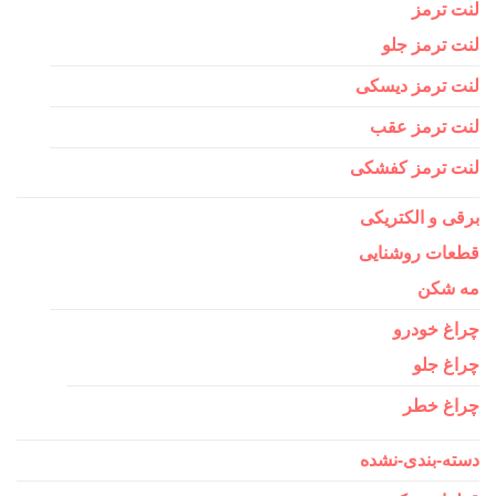
لنت ترمز
لنت ترمز جلو
لنت ترمز دیسکی
لنت ترمز عقب
لنت ترمز کفشکی
برقی و الکتریکی
قطعات روشنایی
مه شکن
چراغ خودرو
چراغ جلو
چراغ خطر
دسته-بندی-نشده