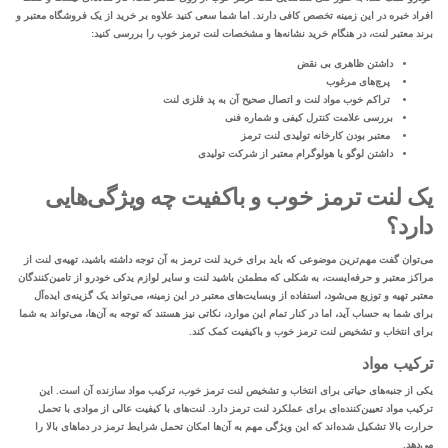
افراد خبره در این زمینه تخصص کافی دارند. اما شما سعی کنید علاوه بر خرید از یک فروشگاه معتبر و
برند معتبر لنت، در هنگام خرید نشانه‌ها و مشخصات لنت ترمز خوب را بررسی کنید:
داشتن ظاهری بی نقض
پرچ‌های مرغوب
تراکم خوب مواد لنت و اتصال صحیح آن به پد فلزی لنت
بررسی علامت کنترل کیفی و شماره فنی
معتبر بودن کارخانه تولیدی لنت ترمز
داشتن لوگو یا هولوگرام معتبر از شرکت تولیدی
یک لنت ترمز خوب و باکفیت چه ویژگی‌هایی
دارد؟
می‌توان گفت مهم‌ترین موضوعی که باید برای خرید لنت ترمز به آن توجه داشته باشید، تهیه‌ی لنت از
مراکز معتبر و حرفه‌ایست، به شکلی که مطمئن باشید لنت و سایر
لوازم یدکی خودرو
از تامین‌کنندگان
معتبر تهیه و توزیع می‌شود، استفاده از وبسایت‌های معتبر در این زمینه، می‌تواند یک گزینه‌ی ایده‌‌آل
برای شما به حساب آید، اما در کنار تمام این موارد، نکاتی نیز هستند که توجه به آن‌ها، می‌تواند به شما
برای انتخاب و تشخیص لنت ترمز خوب و باکیفیت کمک کند.
ترکیب مواد
یکی از جنبه‌های حیاتی برای انتخاب و تشخیص لنت ترمز خوب، ترکیب مواد سازنده آن است. این
ترکیب مواد تعیین‌کننده‌ای برای عملکرد لنت ترمز دارد. لنت‌های با کیفیت عالی از موادی با تحمل
حرارت بالا تشکیل شده‌اند که این ویژگی مهم به آن‌ها امکان تحمل شرایط ترمز در دماهای بالا را
می‌دهد.