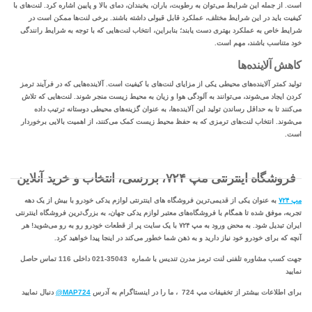
است. از جمله این شرایط می‌توان به رطوبت، باران، یخبندان، دمای بالا و پایین اشاره کرد. لنت‌های با
کیفیت باید در این شرایط مختلف، عملکرد قابل قبولی داشته باشند. برخی لنت‌ها ممکن است در
شرایط خاص به عملکرد بهتری دست یابند؛ بنابراین، انتخاب لنت‌هایی که با توجه به شرایط رانندگی
خود متناسب باشند، مهم است.
کاهش آلاینده‌ها
تولید کمتر آلاینده‌های محیطی یکی از مزایای لنت‌های با کیفیت است. آلاینده‌هایی که در فرآیند ترمز
کردن ایجاد می‌شوند، می‌توانند به آلودگی هوا و زیان به محیط زیست منجر شوند. لنت‌هایی که تلاش
می‌کنند تا به حداقل رساندن تولید این آلاینده‌ها، به عنوان گزینه‌های محیطی دوستانه ترتیب داده
می‌شوند. انتخاب لنت‌های ترمزی که به حفظ محیط زیست کمک می‌کنند، از اهمیت بالایی برخوردار
است.
فروشگاه اینترنتی مپ ۷۲۴، بررسی، انتخاب و خرید آنلاین
مپ ۷۲۴
به عنوان یکی از قدیمی‌ترین فروشگاه های اینترنتی لوازم یدکی خودرو با بیش از یک دهه
تجربه، موفق شده تا همگام با فروشگاه‌های معتبر لوازم یدکی جهان، به بزرگ‌ترین فروشگاه اینترنتی
ایران تبدیل شود. به محض ورود به مپ ۷۲۴ با یک سایت پر از قطعات خودرو رو به رو می‌شوید! هر
آنچه که برای خودرو خود نیاز دارید و به ذهن شما خطور می‌کند در اینجا پیدا خواهید کرد.
جهت کسب مشاوره تلفنی لنت ترمز مدرن تندیس با شماره 35043-021 داخلی 116 تماس حاصل
نمایید
برای اطلاعات بیشتر از تخفیفات مپ 724 ، ما را در اینستاگرام به آدرس
MAP724@
دنبال نمایید