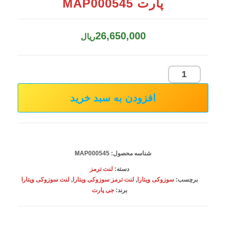
پارت MAP000545
26,650,000
ریال
لنت
ترمز
افزودن به سبد خرید
جلو
سوزوکی
ویتارا
جی
شناسه محصول:
MAP000545
پارت
دسته:
لنت ترمز
MAP000545
برچسب:
سوزوکی ویتارا
,
لنت ترمز سوزوکی ویتارا
,
لنت سوزوکی ویتارا
برند:
جی پارت
عدد