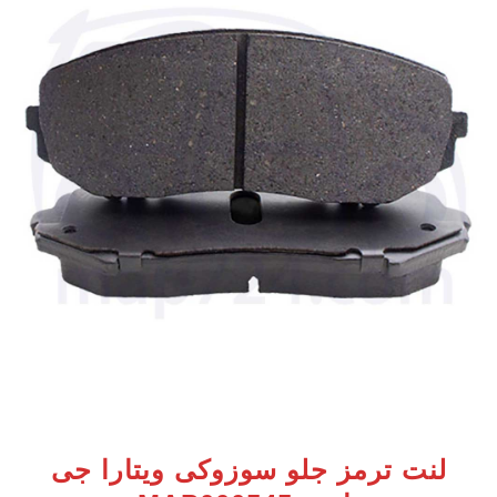
لنت ترمز جلو سوزوکی ویتارا جی