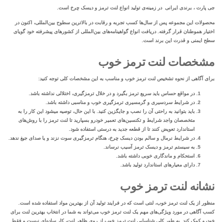
جی پارت ، برندی ایرانی در زمینه‌ی تولید انواع لنت ترمز و دیسک چرخ است.
محصولات این مجموعه پس از سال‌ها کسب تجربه و رقابت در بالاترین سطوح بین‌المللی، اکنون در
اختیار هموطنان قرار گرفته. دریافت انواع گواهینامه‌های بین‌المللی از کشورهای پیشرفته خود گویای
سطح ایمنی و قدرت این برند است.
مشخصات لنت ترمز خوب
برای آگاهی از
نحوه تشخیص لنت ترمز خوب
و مناسب به این مشخصات کلی توجه کنید:
در مواقع حساس باید سریع ترمز بگیرد و در خلال ترمزگیری، اختلالی نداشته باشد.
در شرایط سردسیری و گرمسیری ترمزگیری خوب و مناسبی داشته باشد.
باید بتوانید به راحتی آن را نصب و جایگزین کنید. با این حال، توصیه می­شود این کار را به
متخصصان واجد شرایط و تکنسین‌­های تعمیر خودرو بسپارید تا لنت ترمز را با روش­‌های
استاندارد تعویض کنند تا از قطعه جدید به درستی استفاده شود.
در شرایط نرمال و سالم بودن دیسک چرخ، هنگام ترمزگیری سوت نزند و یا صدای جیغ ندهد.
به سیستم ترمز و دیسک ترمز آسیب نرساند.
استحکام و ماندگاری خوبی داشته باشد.
دارای معیارهای استاندارد تولید باشد.
نشانه لنت ترمز خوب
منظور از یک لنت ترمز خوب، لنتی است که در فرایند تولید آن از بهترین مواد استفاده شده است.
کسب آگاهی در مورد ویژگی‌های مهم یک لنت ترمز خوب می‌تواند به شما در انتخاب بهترین لنت برای
خودرو کمک کند. به طور کلی شناسایی لنت ترمز خوب از روی ظاهر لنت، کار ساده‌ای نیست و فقط