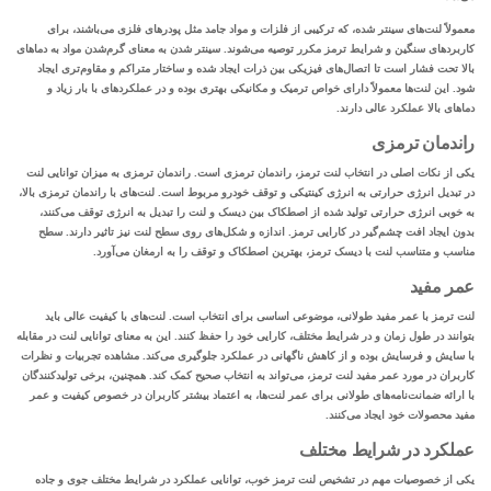
معمولاً لنت‌های سینتر شده، که ترکیبی از فلزات و مواد جامد مثل پودرهای فلزی می‌باشند، برای
کاربردهای سنگین و شرایط ترمز مکرر توصیه می‌شوند. سینتر شدن به معنای گرم‌شدن مواد به دماهای
بالا تحت فشار است تا اتصال‌های فیزیکی بین ذرات ایجاد شده و ساختار متراکم و مقاوم‌تری ایجاد
شود. این لنت‌ها معمولاً دارای
خواص ترمیک
و مکانیکی بهتری بوده و در عملکردهای با بار زیاد و
دماهای بالا عملکرد عالی دارند.
راندمان ترمزی
یکی از نکات اصلی در انتخاب لنت ترمز، راندمان ترمزی است. راندمان ترمزی به میزان توانایی لنت
در تبدیل انرژی حرارتی به انرژی کینتیکی و توقف خودرو مربوط است. لنت‌های با راندمان ترمزی بالا،
به خوبی انرژی حرارتی تولید شده از اصطکاک بین دیسک و لنت را تبدیل به انرژی توقف می‌کنند،
بدون ایجاد افت چشم‌گیر در کارایی ترمز. اندازه و شکل‌های روی سطح لنت نیز تاثیر دارند. سطح
مناسب و متناسب لنت با دیسک ترمز، بهترین اصطکاک و توقف را به ارمغان می‌آورد.
عمر مفید
لنت ترمز با عمر مفید طولانی، موضوعی اساسی برای انتخاب است. لنت‌های با کیفیت عالی باید
بتوانند در طول زمان و در شرایط مختلف، کارایی خود را حفظ کنند. این به معنای توانایی لنت در مقابله
با سایش و فرسایش بوده و از کاهش ناگهانی در عملکرد جلوگیری می‌کند. مشاهده تجربیات و نظرات
کاربران در مورد عمر مفید لنت ترمز، می‌تواند به انتخاب صحیح کمک کند. همچنین، برخی تولیدکنندگان
با ارائه ضمانت‌نامه‌های طولانی برای عمر لنت‌ها، به اعتماد بیشتر کاربران در خصوص کیفیت و عمر
مفید محصولات خود ایجاد می‌کنند.
عملکرد در شرایط مختلف
یکی از خصوصیات مهم در تشخیص لنت ترمز خوب، توانایی عملکرد در شرایط مختلف جوی و جاده