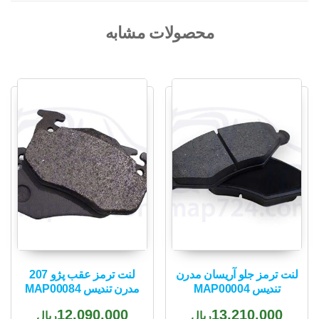
محصولات مشابه
لنت ترمز جلو آریسان مدرن
لنت ترمز عقب پژو 207
تندیس MAP00004
مدرن تندیس MAP00084
12,090,000
13,210,000
ریال
ریال