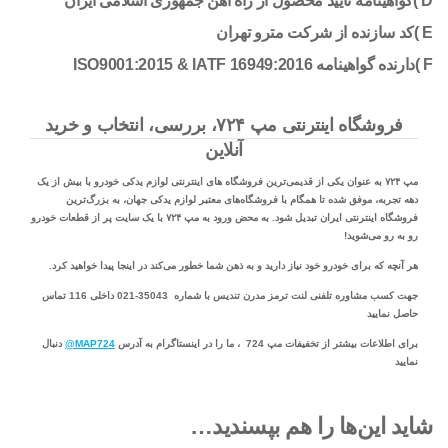
D )گواهینامه تایید محصول از راه آهن جمهوری اسلامی ایران
E )کد سازنده از شرکت مترو تهران
F )دارنده گواهینامه ISO9001:2015 & IATF 16949:2016
فروشگاه اینترنتی مپ ۷۲۴، بررسی، انتخاب و خرید
آنلاین
مپ ۷۲۴ به عنوان یکی از قدیمی‌ترین فروشگاه های اینترنتی لوازم یدکی خودرو با بیش از یک
دهه تجربه، موفق شده تا همگام با فروشگاه‌های معتبر لوازم یدکی جهان، به بزرگ‌ترین
فروشگاه اینترنتی ایران تبدیل شود. به محض ورود به مپ ۷۲۴ با یک سایت پر از قطعات خودرو
رو به رو می‌شوید!
هر آنچه که برای خودرو خود نیاز دارید و به ذهن شما خطور می‌کند در اینجا پیدا خواهید کرد.
جهت کسب مشاوره تلفنی لنت ترمز مدرن تندیس با شماره 35043-021 داخلی 116 تماس
حاصل نمایید
برای اطلاعات بیشتر از تخفیفات مپ 724 ، ما را در اینستاگرام به آدرس
MAP724@
دنبال
نمایید
شاید این‌ها را هم بپسندید…