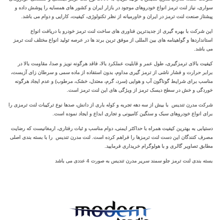
سواری، نیاز لنت ترمز انواع خودروهای موجود در بازار ایران و کشور های همسایه را پوشش داده و
پیشتاز صنعت لنت ترمز در ایران و خاورمیانه از نظر تکنولوژی، کیفیت، کارایی و دوام می باشد.
این شرکت با بهره‌ گیری از جدیدترین‌ فناوری‌ های ساخت لنت ترمز خودرو با دریافت انواع
استانداردها و گواهینامه‌ های بین ‌المللی از موفق ترین برند ها در عرصه تولید انواع مختلف لنت ترمز
می باشد.
کیفیت بالای ترمزگیری، طول عمر و قابلیت عملکرد بالا، فاقد هرگونه نویز و صدا، مقاومت بالا در
برابر حرارت و فشار ناشی از ترمز گیری مداوم، بدون استفاده از ماده سمی و سرطان زای آزبست،
مناسب برای شرایط گوناگون آب و هوایی (سرد، گرم، معتدل، خشک، مرطوب) و عدم ایجاد هرگونه
خوردگی و خش در سطح دیسک ترمز از ویژگی های این لنت ترمز است.
شرکت مدرن تندیس با بیش از سه دهه تجربه و کوله باری از دانش، صدها نوع ترکیبات لنت ترمزی را
برای انواع خودروهای سبک و سنگین کامیونی و تجاری ابداع و ایجاد نموده است.
دستیابی به بهترین کیفیت همراه با حداکثر ایمنی، دوام مناسب و ثبات رفتاری، ارمغانیست که رضایت
مصرف کنندگان این دست لنت ترمزها را فراهم کرده است. لنت مدرن تندیس را با بسته بندی اصلی
مطابق تصاویر گالری و با هولوگرام خریداری فرمایید.
بسته بندی لنت ترمز جلو سمند سریر مدرن تندیس به صورت 4 عددی می باشد