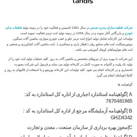
شرکت قطعه سازان مدرن تندیس
در سال 1381 تاسیس و فعالیت خود را در زمینه تولید
قطعات یدکی
خودرو
و بازرگانی آغاز نموده و در سال 1394 در زمینه تولید لنت ترمز فعالیت نموده است.
تولیدات این کارخانه شامل تولید انواع لنت ترمز جلو و عقب خودرو سواری، ماشین آلات سنگین،
موتورسیکلت، لنت های صنایع ریلی ( قطار باری و مسافری ) ، لنت ماشین آلات کشاورزی و صنعتی و
لنت های هواپیماهای کوچک آموزشی می باشد.
این شرکت با بهره بری از نیروهای متخصص و ماشین آلات به روز .کلیه عملیات تولید لنت خود را از
تولید بک پلیت و کامپاند به صورت کامل در کارخانه تولید می نماید و فرمول این شرکت بصورت
انحصاری و در کارخانه انجام می شود. کلیه تولیدات این کارخانه پوزیتیو و با استفاده از قالبهای به روز و
کاملا اتوماتیک انجام می گیرد.
گواهینامه ها
A )گواهینامه استاندارد اجباری از اداره کل استاندارد به کد:
7670481965
B )گواهینامه آزمایشگاه مرجع از اداره کل استاندارد به کد :
GHZ/4342
C)مجوز بهره برداری از سازمان صنعت ، معدن و تجارت