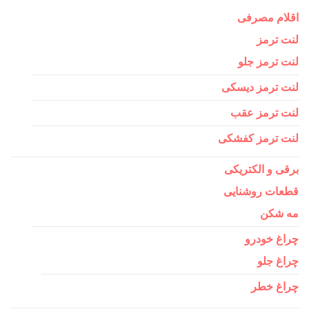
اقلام مصرفی
لنت ترمز
لنت ترمز جلو
لنت ترمز دیسکی
لنت ترمز عقب
لنت ترمز کفشکی
برقی و الکتریکی
قطعات روشنایی
مه شکن
چراغ خودرو
چراغ جلو
چراغ خطر