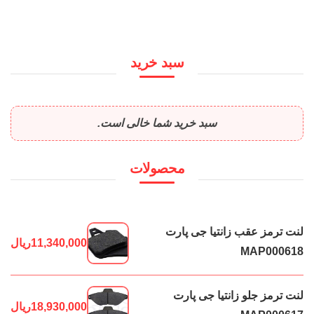
سبد خرید
سبد خرید شما خالی است.
محصولات
لنت ترمز عقب زانتیا جی پارت
11,340,000
ریال
MAP000618
لنت ترمز جلو زانتیا جی پارت
18,930,000
ریال