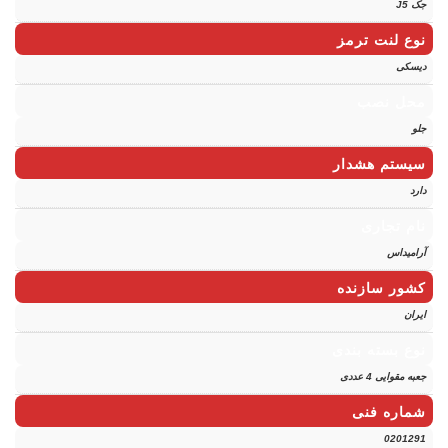
جک J5
نوع لنت ترمز
دیسکی
محل نصب
جلو
سیستم هشدار
دارد
نام تجاری
آرامیداس
کشور سازنده
ایران
نوع بسته بندی
جعبه مقوایی 4 عددی
شماره فنی
0201291