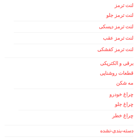
لنت ترمز
لنت ترمز جلو
لنت ترمز دیسکی
لنت ترمز عقب
لنت ترمز کفشکی
برقی و الکتریکی
قطعات روشنایی
مه شکن
چراغ خودرو
چراغ جلو
چراغ خطر
دسته-بندی-نشده