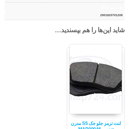
شناسه کالا
2901820701208
شاید این‌ها را هم بپسندید…
لنت ترمز جلو جک S5 مدرن