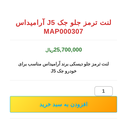
لنت ترمز جلو جک J5 آرامیداس
MAP000307
25,700,000
ریال
لنت ترمز جلو دیسکی برند آرامیداس مناسب برای
خودرو جک J5
لنت
ترمز
افزودن به سبد خرید
جلو
جک
J5