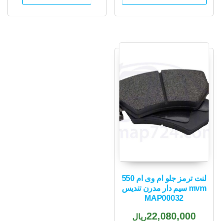
لنت ترمز جلو ام وی ام 550
mvm سیم دار مدرن تندیس
MAP00032
22,080,000
ریال