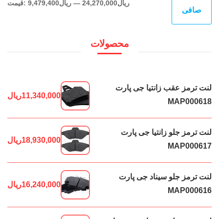
حدا
حدا
24,270,000ریال
—
9,479,400ریال
قيمت:
صافی
قی
قي
محصولات
لنت ترمز عقب زانتیا جی پارت
11,340,000
ریال
MAP000618
لنت ترمز جلو زانتیا جی پارت
18,930,000
ریال
MAP000617
لنت ترمز جلو سیناد جی پارت
16,240,000
ریال
MAP000616