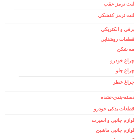
لنت ترمز عقب
لنت ترمز کفشکی
برقی و الکتریکی
قطعات روشنایی
مه شکن
چراغ خودرو
چراغ جلو
چراغ خطر
دسته-بندی-نشده
قطعات یدکی خودرو
لوازم جانبی و اسپرت
لوازم جانبی ماشین