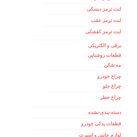
لنت ترمز دیسکی
لنت ترمز عقب
لنت ترمز کفشکی
برقی و الکتریکی
قطعات روشنایی
مه شکن
چراغ خودرو
چراغ جلو
چراغ خطر
دسته-بندی-نشده
قطعات یدکی خودرو
لوازم جانبی و اسپرت