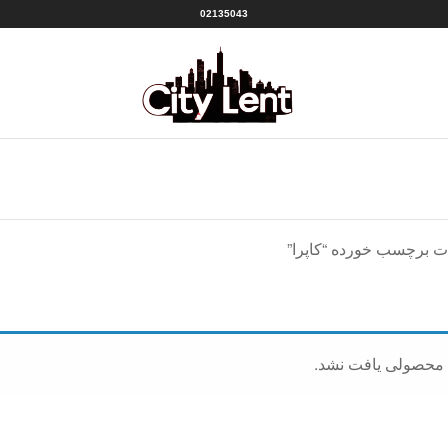
02135043
سیتی
شهر
لنت
لنت
منبع
|CITY
بهترین
ها
LENT
ت برچسب خورده “کاپرا”
 محصولی یافت نشد.