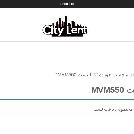
02135043
سیتی
شهر
لنت
لنت
منبع
|CITY
بهترین
ها
LENT
برچسب خورده “کاتالیست MVM550”
MVM5
 محصولی یافت نشد.