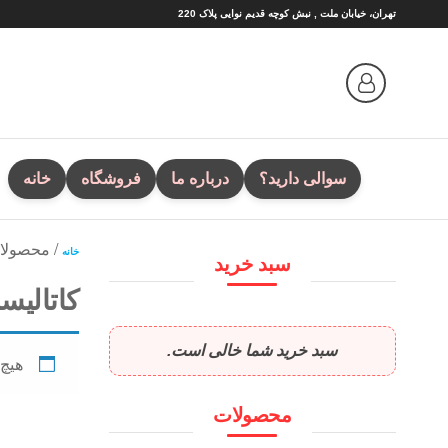
Ski
تهران، خیابان ملت , نبش کوچه قدیم نوایی پلاک 220
t
th
conten
سوالی دارید؟
درباره ما
فروشگاه
خانه
/ محصولات 
خانه
سبد خرید
کاتالیست 50
سبد خرید شما خالی است.
هیچ
محصولات