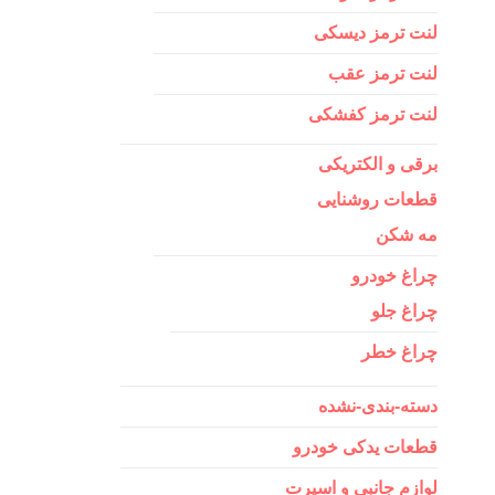
لنت ترمز دیسکی
لنت ترمز عقب
لنت ترمز کفشکی
برقی و الکتریکی
قطعات روشنایی
مه شکن
چراغ خودرو
چراغ جلو
چراغ خطر
دسته-بندی-نشده
قطعات یدکی خودرو
لوازم جانبی و اسپرت