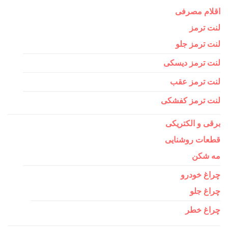
اقلام مصرفی
لنت ترمز
لنت ترمز جلو
لنت ترمز دیسکی
لنت ترمز عقب
لنت ترمز کفشکی
برقی و الکتریکی
قطعات روشنایی
مه شکن
چراغ خودرو
چراغ جلو
چراغ خطر