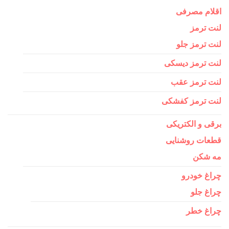
اقلام مصرفی
لنت ترمز
لنت ترمز جلو
لنت ترمز دیسکی
لنت ترمز عقب
لنت ترمز کفشکی
برقی و الکتریکی
قطعات روشنایی
مه شکن
چراغ خودرو
چراغ جلو
چراغ خطر