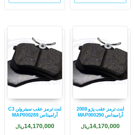
لنت ترمز عقب پژو 2008
لنت ترمز عقب سیتروئن C3
آرامیداس MAP000290
آرامیداس MAP000289
14,170,000
14,170,000
ریال
ریال