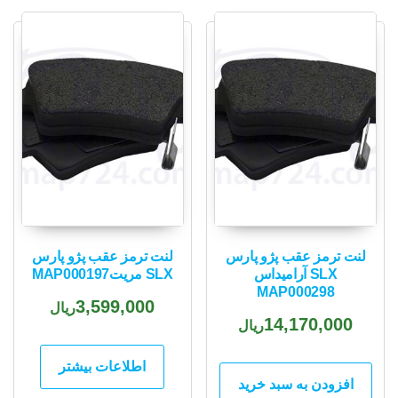
popularity
لنت ترمز عقب پژو پارس
لنت ترمز عقب پژو پارس
SLX آرامیداس
SLX مریتMAP000197
MAP000298
3,599,000
ریال
14,170,000
ریال
اطلاعات بیشتر
افزودن به سبد خرید