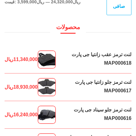
حدا
حدا
24,320,000ریال
—
3,599,000ریال
قيمت:
صافی
قی
قي
محصولات
لنت ترمز عقب زانتیا جی پارت
11,340,000
ریال
MAP000618
لنت ترمز جلو زانتیا جی پارت
18,930,000
ریال
MAP000617
لنت ترمز جلو سیناد جی پارت
16,240,000
ریال
MAP000616