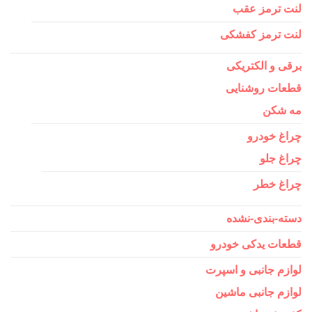
لنت ترمز عقب
لنت ترمز کفشکی
برقی و الکتریکی
قطعات روشنایی
مه شکن
چراغ خودرو
چراغ جلو
چراغ خطر
دسته-بندی-نشده
قطعات یدکی خودرو
لوازم جانبی و اسپرت
لوازم جانبی ماشین