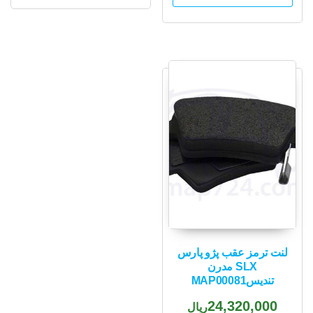
لنت ترمز عقب پژو پارس
SLX مدرن
تندیسMAP00081
24,320,000
ریال