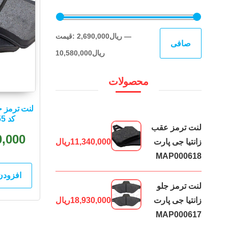
حداقل
حداكثر
—
2,690,000ریال
قيمت:
صافی
قیمت
قيمت
10,580,000ریال
محصولات
لنت ترمز ج
کد MAP000255
لنت ترمز عقب
0,000
زانتیا جی پارت
11,340,000
ریال
MAP000618
افزودن
لنت ترمز جلو
زانتیا جی پارت
18,930,000
ریال
MAP000617