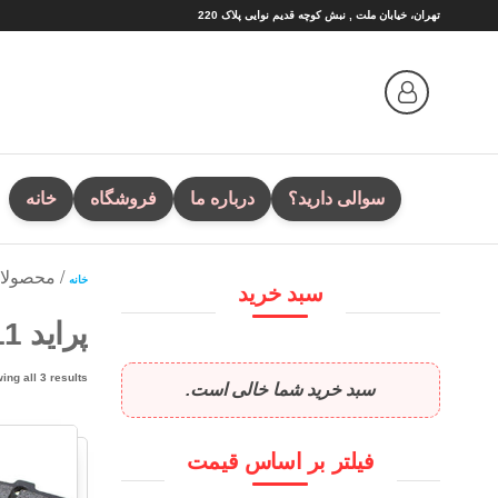
Ski
تهران، خیابان ملت , نبش کوچه قدیم نوایی پلاک 220
t
th
conten
سوالی دارید؟
درباره ما
فروشگاه
خانه
/ محصولات 
خانه
سبد خرید
پراید 111
ing all 3 results
سبد خرید شما خالی است.
فیلتر بر اساس قیمت