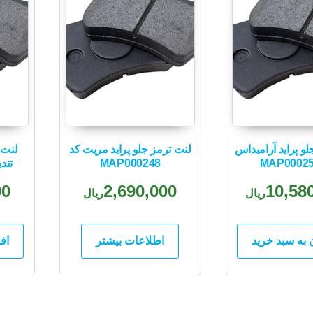
لو پراید آرامیداس
لنت ترمز جلو پراید مریت کد
لنت 
MAP000248
تندیس
00
2,690,000
10,58
ریال
ریال
 به سبد خرید
اطلاعات بیشتر
اف