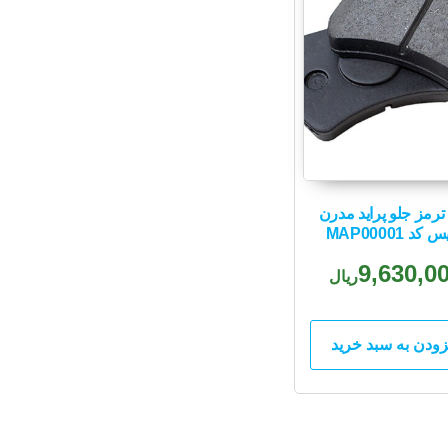
ترمز جلو پراید مدرن
 کد MAP00001
9,630,0
ریال
زودن به سبد خرید