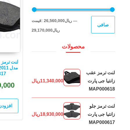
حداقل
حداكثر
—
26,560,000ریال
قيمت:
صافی
قیمت
قيمت
29,170,000ریال
محصولات
لنت ترمز عقب
317
زانتیا جی پارت
11,340,000
ریال
0,000
MAP000618
افزودن
لنت ترمز جلو
زانتیا جی پارت
18,930,000
ریال
MAP000617