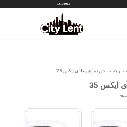
02135043
سیتی
شهر
لنت
لنت
منبع
|CITY
بهترین
ها
LENT
 برچسب خورده “هیوندا آی ایکس 35”
ی ایکس 35
Sorted
Show
by
popularity