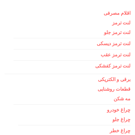
اقلام مصرفی
لنت ترمز
لنت ترمز جلو
لنت ترمز دیسکی
لنت ترمز عقب
لنت ترمز کفشکی
برقی و الکتریکی
قطعات روشنایی
مه شکن
چراغ خودرو
چراغ جلو
چراغ خطر