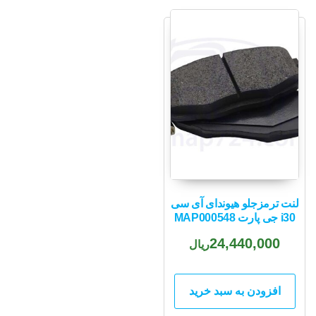
لنت ترمزجلو هیوندای آی سی
i30 جی پارت MAP000548
24,440,000
ریال
افزودن به سبد خرید