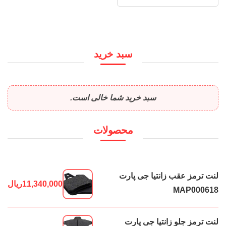
سبد خرید
سبد خرید شما خالی است.
محصولات
لنت ترمز عقب زانتیا جی پارت
11,340,000
ریال
MAP000618
لنت ترمز جلو زانتیا جی پارت