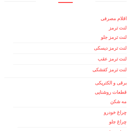
اقلام مصرفی
لنت ترمز
لنت ترمز جلو
لنت ترمز دیسکی
لنت ترمز عقب
لنت ترمز کفشکی
برقی و الکتریکی
قطعات روشنایی
مه شکن
چراغ خودرو
چراغ جلو