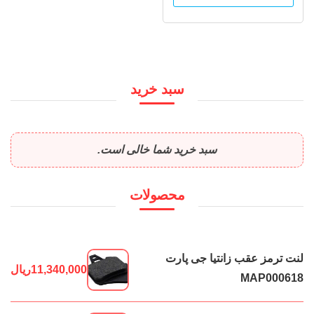
سبد خرید
سبد خرید شما خالی است.
محصولات
لنت ترمز عقب زانتیا جی پارت
11,340,000
ریال
MAP000618