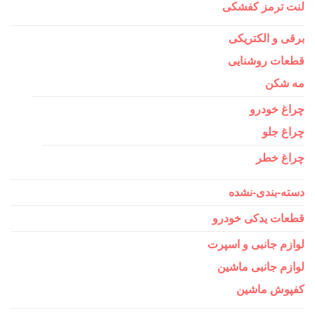
لنت ترمز کفشکی
برقی و الکتریکی
قطعات روشنایی
مه شکن
چراغ خودرو
چراغ جلو
چراغ خطر
دسته-بندی-نشده
قطعات یدکی خودرو
لوازم جانبی و اسپرت
لوازم جانبی ماشین
کفپوش ماشین