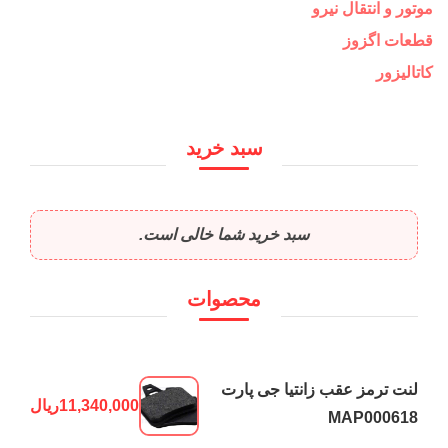
موتور و انتقال نیرو
قطعات اگزوز
کاتالیزور
سبد خرید
سبد خرید شما خالی است.
محصوات
لنت ترمز عقب زانتیا جی پارت
11,340,000
ریال
MAP000618