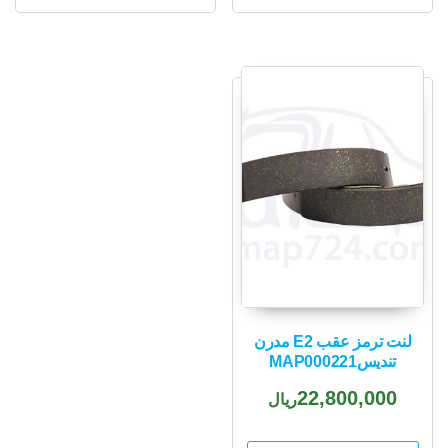
لنت ترمز عقب E2 مدرن
تندیسMAP000221
22,800,000
ریال