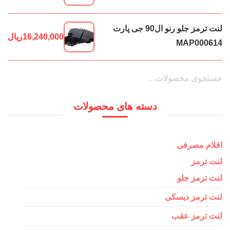
لنت ترمز جلو رنو ال90 جی پارت
16,240,000
ریال
MAP000614
جستجو
جستجو
برای:
دسته های محصولات
اقلام مصرفی
لنت ترمز
لنت ترمز جلو
لنت ترمز دیسکی
لنت ترمز عقب