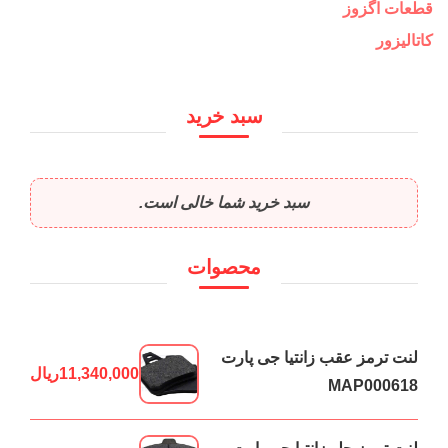
قطعات اگزوز
کاتالیزور
سبد خرید
سبد خرید شما خالی است.
محصوات
لنت ترمز عقب زانتیا جی پارت
11,340,000
ریال
MAP000618