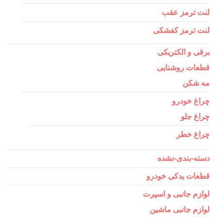
لنت ترمز عقب
لنت ترمز کفشکی
برقی و الکتریکی
قطعات روشنایی
مه شکن
چراغ خودرو
چراغ جلو
چراغ خطر
دسته-بندی-نشده
قطعات یدکی خودرو
لوازم جانبی و اسپرت
لوازم جانبی ماشین