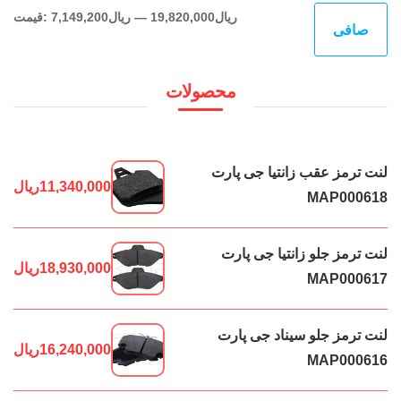
حدا
حدا
19,820,000ریال
—
7,149,200ریال
قيمت:
صافی
قی
قي
محصولات
لنت ترمز عقب زانتیا جی پارت
11,340,000
ریال
MAP000618
لنت ترمز جلو زانتیا جی پارت
18,930,000
ریال
MAP000617
لنت ترمز جلو سیناد جی پارت
16,240,000
ریال
MAP000616