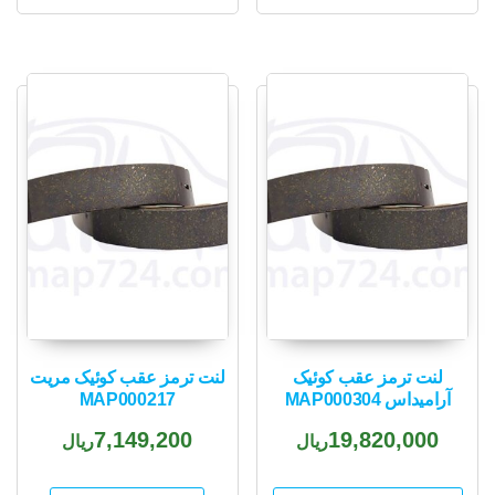
لنت ترمز عقب کوئیک
لنت ترمز عقب کوئیک مریت
آرامیداس MAP000304
MAP000217
7,149,200
19,820,000
ریال
ریال