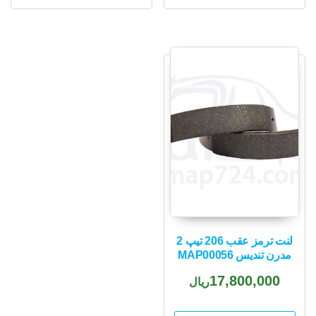
لنت ترمز عقب 206 تیپ 2
مدرن تندیس MAP00056
17,800,000
ریال