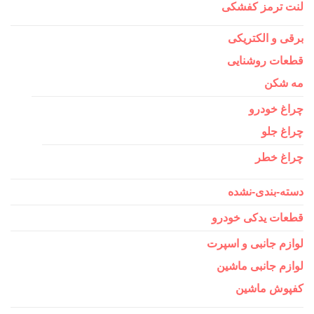
لنت ترمز کفشکی
برقی و الکتریکی
قطعات روشنایی
مه شکن
چراغ خودرو
چراغ جلو
چراغ خطر
دسته-بندی-نشده
قطعات یدکی خودرو
لوازم جانبی و اسپرت
لوازم جانبی ماشین
کفپوش ماشین