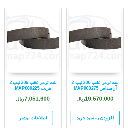
popularity
لنت ترمز عقب 206 تیپ 2
لنت ترمز عقب 206 تیپ 2
آرامیداس MAP000275
مریت MAP000225
7,051,600
19,570,000
ریال
ریال
افزودن به سبد خرید
اطلاعات بیشتر