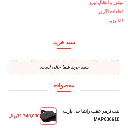
موتور و انتقال نیرو
قطعات اگزوز
کاتالیزور
سبد خرید
سبد خرید شما خالی است.
محصوات
لنت ترمز عقب زانتیا جی پارت
11,340,000
ریال
MAP000618