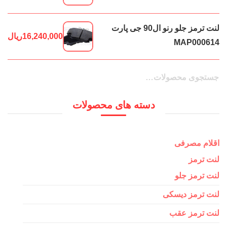
لنت ترمز جلو رنو ال90 جی پارت
16,240,000
ریال
MAP000614
جستجو
جستجو
برای:
دسته های محصولات
اقلام مصرفی
لنت ترمز
لنت ترمز جلو
لنت ترمز دیسکی
لنت ترمز عقب