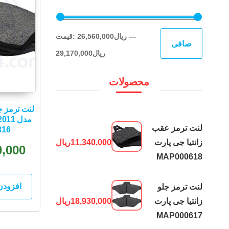
حداقل
حداكثر
—
26,560,000ریال
قيمت:
صافی
قیمت
قيمت
29,170,000ریال
محصولات
لنت ترمز ج
لنت ترمز عقب
316
زانتیا جی پارت
11,340,000
ریال
0,000
MAP000618
افزودن
لنت ترمز جلو
زانتیا جی پارت
18,930,000
ریال
MAP000617