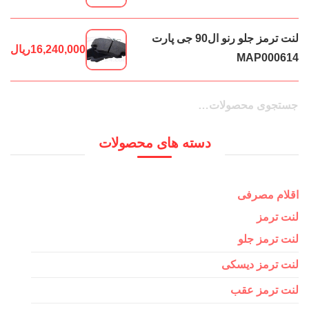
لنت ترمز جلو رنو ال90 جی پارت
16,240,000
ریال
MAP000614
جستجو
جستجو
برای:
دسته های محصولات
اقلام مصرفی
لنت ترمز
لنت ترمز جلو
لنت ترمز دیسکی
لنت ترمز عقب