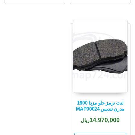
لنت ترمز جلو مزدا 1600
مدرن تندیس MAP00024
14,970,000
ریال