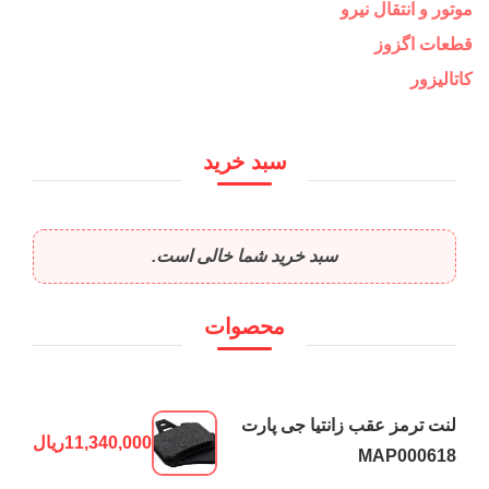
موتور و انتقال نیرو
قطعات اگزوز
کاتالیزور
سبد خرید
سبد خرید شما خالی است.
محصوات
لنت ترمز عقب زانتیا جی پارت
11,340,000
ریال
MAP000618