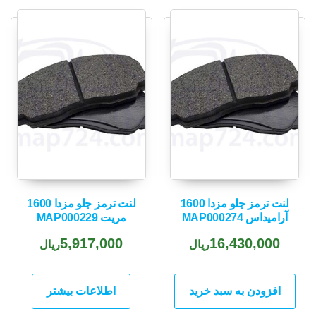
popularity
لنت ترمز جلو مزدا 1600
لنت ترمز جلو مزدا 1600
آرامیداس MAP000274
مریت MAP000229
5,917,000
16,430,000
ریال
ریال
افزودن به سبد خرید
اطلاعات بیشتر