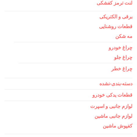
لنت ترمز کفشکی
برقی و الکتریکی
قطعات روشنایی
مه شکن
چراغ خودرو
چراغ جلو
چراغ خطر
دسته-بندی-نشده
قطعات یدکی خودرو
لوازم جانبی و اسپرت
لوازم جانبی ماشین
کفپوش ماشین