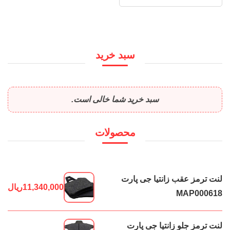
سبد خرید
سبد خرید شما خالی است.
محصولات
لنت ترمز عقب زانتیا جی پارت
11,340,000
ریال
MAP000618
لنت ترمز جلو زانتیا جی پارت