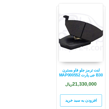
لنت ترمز جلو فاو بسترن
B30 جی پارت MAP000552
21,330,000
ریال
افزودن به سبد خرید