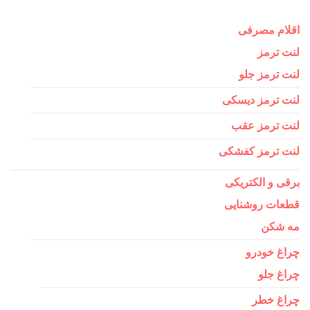
اقلام مصرفی
لنت ترمز
لنت ترمز جلو
لنت ترمز دیسکی
لنت ترمز عقب
لنت ترمز کفشکی
برقی و الکتریکی
قطعات روشنایی
مه شکن
چراغ خودرو
چراغ جلو
چراغ خطر