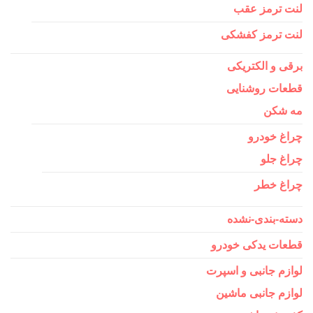
لنت ترمز عقب
لنت ترمز کفشکی
برقی و الکتریکی
قطعات روشنایی
مه شکن
چراغ خودرو
چراغ جلو
چراغ خطر
دسته-بندی-نشده
قطعات یدکی خودرو
لوازم جانبی و اسپرت
لوازم جانبی ماشین