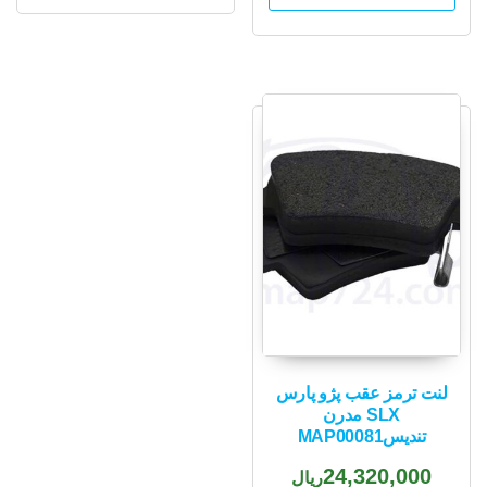
لنت ترمز عقب پژو پارس
SLX مدرن
تندیسMAP00081
24,320,000
ریال