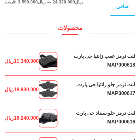
حدا
حدا
24,320,000ریال
—
3,599,000ریال
قيمت:
صافی
قی
قي
محصولات
لنت ترمز عقب زانتیا جی پارت
11,340,000
ریال
MAP000618
لنت ترمز جلو زانتیا جی پارت
18,930,000
ریال
MAP000617
لنت ترمز جلو سیناد جی پارت
16,240,000
ریال
MAP000616