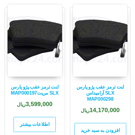
popularity
لنت ترمز عقب پژو پارس
لنت ترمز عقب پژو پارس
SLX آرامیداس
SLX مریتMAP000197
MAP000298
3,599,000
ریال
14,170,000
ریال
اطلاعات بیشتر
افزودن به سبد خرید