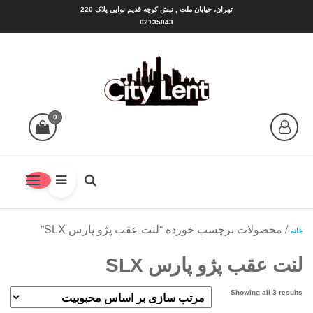
Ski
تهران، خیابان ملت , نبش کوچه قدیم نوایی پلاک 220
02135043
t
th
conten
سیتی لنت |CITY LENT
شهر لنت منبع بهترین ها
0
/ محصولات برچسب خورده “لنت عقب پژو پارس SLX”
خانه
لنت عقب پژو پارس SLX
Sorted
Showing all 3 results
by