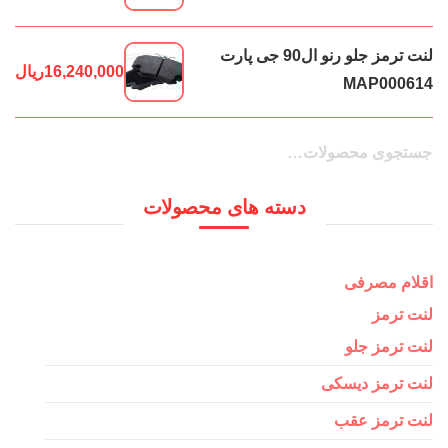
لنت ترمز جلو رنو ال90 جی پارت
16,240,000
ریال
MAP000614
جستجو
جستجو
برای:
دسته های محصولات
اقلام مصرفی
لنت ترمز
لنت ترمز جلو
لنت ترمز دیسکی
لنت ترمز عقب