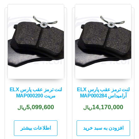
popularity
لنت ترمز عقب پارس ELX
لنت ترمز عقب پارس ELX
آرامیداس MAP000284
مریت MAP000200
5,099,600
14,170,000
ریال
ریال
افزودن به سبد خرید
اطلاعات بیشتر