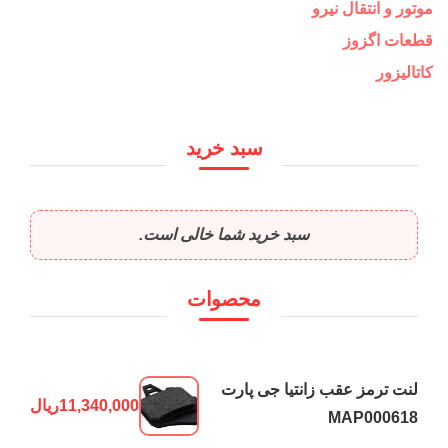
موتور و انتقال نیرو
قطعات اگزوز
کاتالیزور
سبد خرید
سبد خرید شما خالی است.
محصوات
لنت ترمز عقب زانتیا جی پارت
11,340,000
ریال
MAP000618