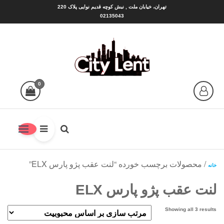
Ski
تهران، خیابان ملت , نبش کوچه قدیم نوایی پلاک 220
02135043
t
th
conten
سیتی لنت |CITY LENT
شهر لنت منبع بهترین ها
0
/ محصولات برچسب خورده “لنت عقب پژو پارس ELX”
خانه
لنت عقب پژو پارس ELX
Sorted
Showing all 3 results
by