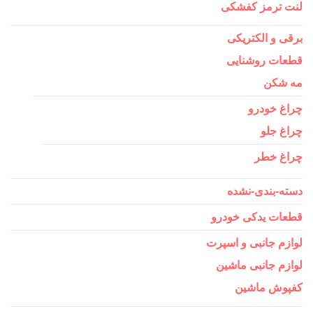
لنت ترمز کفشکی
برقی و الکتریکی
قطعات روشنایی
مه شکن
چراغ خودرو
چراغ جلو
چراغ خطر
دسته-بندی-نشده
قطعات یدکی خودرو
لوازم جانبی و اسپرت
لوازم جانبی ماشین
کفپوش ماشین