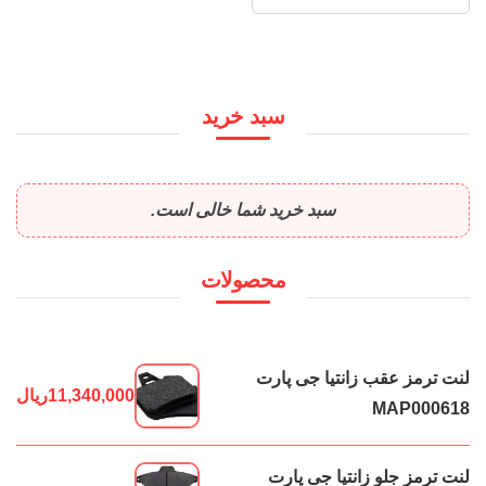
سبد خرید
سبد خرید شما خالی است.
محصولات
لنت ترمز عقب زانتیا جی پارت
11,340,000
ریال
MAP000618
لنت ترمز جلو زانتیا جی پارت