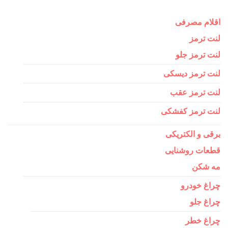
اقلام مصرفی
لنت ترمز
لنت ترمز جلو
لنت ترمز دیسکی
لنت ترمز عقب
لنت ترمز کفشکی
برقی و الکتریکی
قطعات روشنایی
مه شکن
چراغ خودرو
چراغ جلو
چراغ خطر