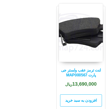
لنت ترمز عقب ولستر جی
پارت MAP000567
13,690,000
ریال
افزودن به سبد خرید