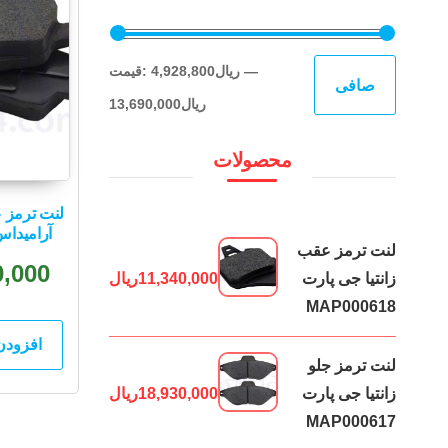
حداقل
حداكثر
—
4,928,800ریال
قيمت:
صافی
قیمت
قيمت
13,690,000ریال
محصولات
آرامیداس 000300
لنت ترمز عقب
0,000
زانتیا جی پارت
11,340,000
ریال
MAP000618
افزودن
لنت ترمز جلو
زانتیا جی پارت
18,930,000
ریال
MAP000617