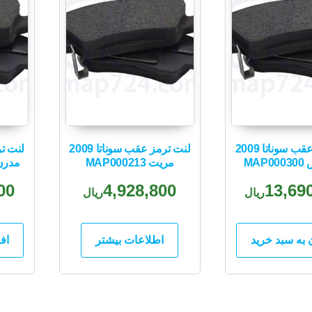
لنت ترمز عقب سوناتا 2009
لنت ترمز عقب سوناتا 2009
MAP
مریت MAP000213
مدرن تن
00
4,928,800
13,69
ریال
ریال
 به سبد خرید
اطلاعات بیشتر
اف