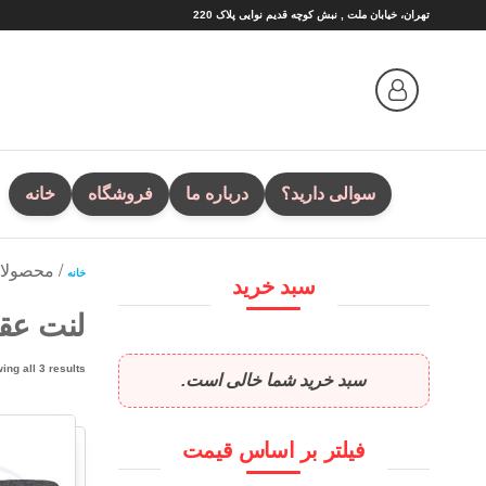
Ski
تهران، خیابان ملت , نبش کوچه قدیم نوایی پلاک 220
t
th
conten
سوالی دارید؟
درباره ما
فروشگاه
خانه
/ محصولا
خانه
سبد خرید
لنت عق
ing all 3 results
سبد خرید شما خالی است.
فیلتر بر اساس قیمت