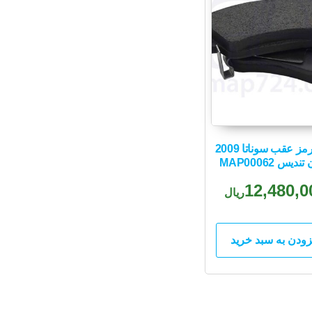
لنت ترمز عقب سوناتا 2009
دیس MAP00062
12,480,0
ریال
زودن به سبد خرید