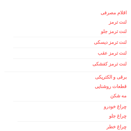
اقلام مصرفی
لنت ترمز
لنت ترمز جلو
لنت ترمز دیسکی
لنت ترمز عقب
لنت ترمز کفشکی
برقی و الکتریکی
قطعات روشنایی
مه شکن
چراغ خودرو
چراغ جلو
چراغ خطر