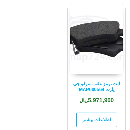
لنت ترمز عقب سراتو جی
پارت MAP000568
5,971,900
ریال
اطلاعات بیشتر