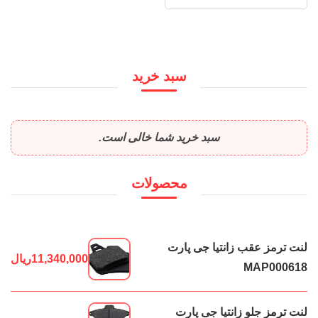
سبد خرید
سبد خرید شما خالی است.
محصولات
لنت ترمز عقب زانتیا جی پارت
11,340,000
ریال
MAP000618
لنت ترمز جلو زانتیا جی پارت