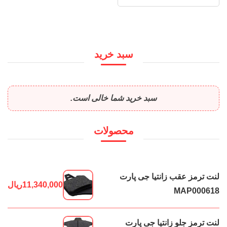
سبد خرید
سبد خرید شما خالی است.
محصولات
لنت ترمز عقب زانتیا جی پارت
11,340,000
ریال
MAP000618
لنت ترمز جلو زانتیا جی پارت