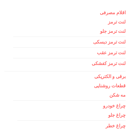
اقلام مصرفی
لنت ترمز
لنت ترمز جلو
لنت ترمز دیسکی
لنت ترمز عقب
لنت ترمز کفشکی
برقی و الکتریکی
قطعات روشنایی
مه شکن
چراغ خودرو
چراغ جلو
چراغ خطر