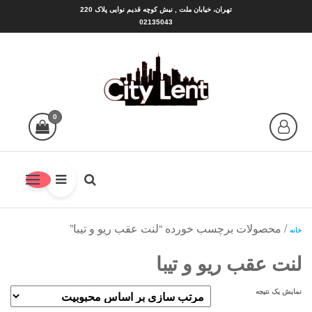
Ski
تهران، خیابان ملت , نبش کوچه قدیم نوایی پلاک 220
02135043
t
th
conten
سیتی لنت |CITY LENT
شهر لنت منبع بهترین ها
0
/ محصولات برچسب خورده “لنت عقب ریو و تیبا”
خانه
لنت عقب ریو و تیبا
نمایش یک نتیجه