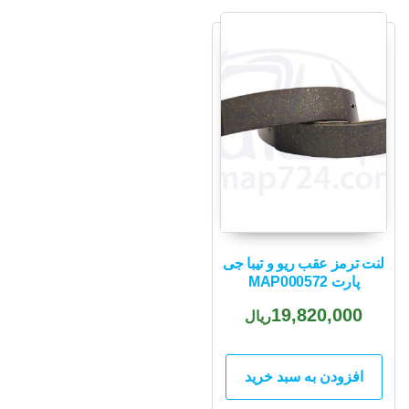
لنت ترمز عقب ریو و تیبا جی
پارت MAP000572
19,820,000
ریال
افزودن به سبد خرید