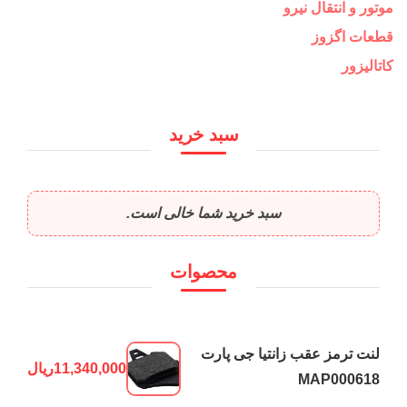
موتور و انتقال نیرو
قطعات اگزوز
کاتالیزور
سبد خرید
سبد خرید شما خالی است.
محصوات
لنت ترمز عقب زانتیا جی پارت
11,340,000
ریال
MAP000618