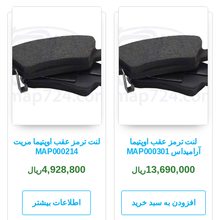
popularity
لنت ترمز عقب اوپتیما
لنت ترمز عقب اوپتیما مریت
آرامیداس MAP000301
MAP000214
4,928,800
13,690,000
ریال
ریال
افزودن به سبد خرید
اطلاعات بیشتر