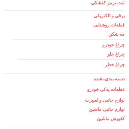
لنت ترمز کفشکی
برقی و الکتریکی
قطعات روشنایی
مه شکن
چراغ خودرو
چراغ جلو
چراغ خطر
دسته-بندی-نشده
قطعات یدکی خودرو
لوازم جانبی و اسپرت
لوازم جانبی ماشین
کفپوش ماشین