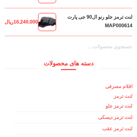
لنت ترمز جلو رنو ال90 جی پارت
16,240,000
ریال
MAP000614
جستجو
جستجو
برای:
دسته های محصولات
اقلام مصرفی
لنت ترمز
لنت ترمز جلو
لنت ترمز دیسکی
لنت ترمز عقب