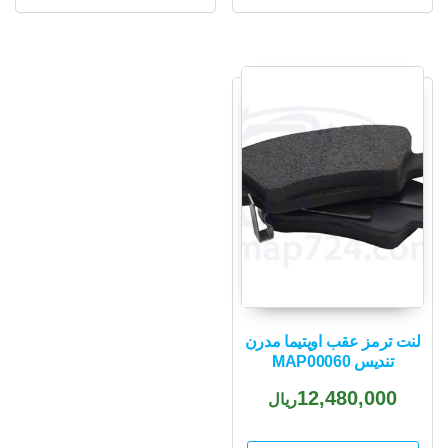
لنت ترمز عقب اوپتیما مدرن
تندیس MAP00060
12,480,000
ریال