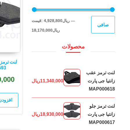
حداقل
حداكثر
—
4,928,800ریال
قيمت:
صافی
قیمت
قيمت
18,170,000ریال
محصولات
لنت ترمز 
593
لنت ترمز عقب
0,000
زانتیا جی پارت
11,340,000
ریال
MAP000618
افزودن
لنت ترمز جلو
زانتیا جی پارت
18,930,000
ریال
MAP000617