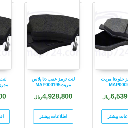
 جلو دنا مریت
لنت ترمز عقب دنا پلاس
لنت 
MAP000
مریتMAP000195
مدرن تن
00
4,928,800
6,539
ریال
ریال
عات بیشتر
اطلاعات بیشتر
اف