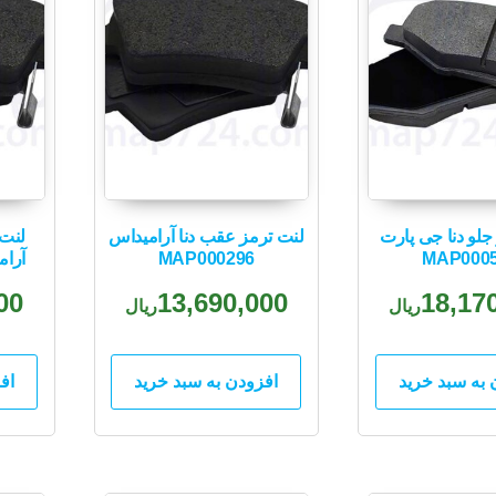
جلو دنا جی پارت
لنت ترمز عقب دنا آرامیداس
لنت 
MAP000
MAP000296
آرامیدا
00
13,690,000
18,17
ریال
ریال
 به سبد خرید
افزودن به سبد خرید
اف