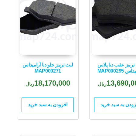
ترمز عقب دنا پلاس
لنت ترمز جلو دنا آرامیداس
س MAP000295
MAP000271
18,170,000
13,690,0
ریال
ریال
زودن به سبد خرید
افزودن به سبد خرید