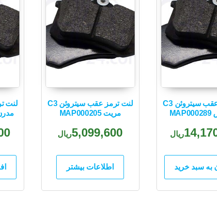
لنت ترمز عقب سیتروئن C3
لنت ترمز عقب سیتروئن C3
MAP
مریت MAP000205
مدرن تن
00
5,099,600
14,17
ریال
ریال
 به سبد خرید
اطلاعات بیشتر
اف