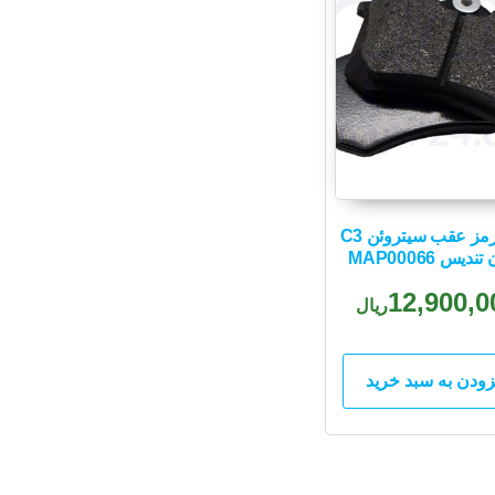
لنت ترمز عقب سیتروئن C3
دیس MAP00066
12,900,0
ریال
زودن به سبد خرید