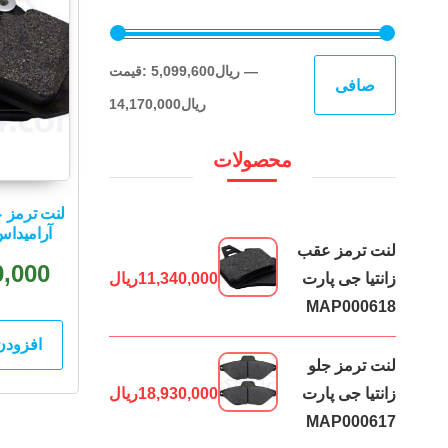
حداقل
حداكثر
—
5,099,600ریال
قيمت:
صافی
قیمت
قيمت
14,170,000ریال
محصولات
آرامیداس 000289
لنت ترمز عقب
0,000
زانتیا جی پارت
11,340,000
ریال
MAP000618
افزودن
لنت ترمز جلو
زانتیا جی پارت
18,930,000
ریال
MAP000617