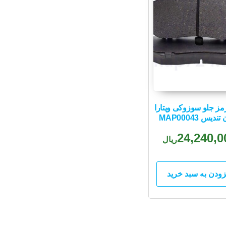
مز جلو سوزوکی ویتارا
دیس MAP00043
24,240,0
ریال
زودن به سبد خرید