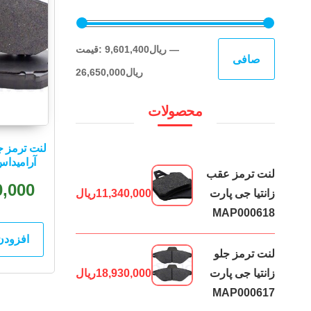
حداقل
حداكثر
—
9,601,400ریال
قيمت:
صافی
قیمت
قيمت
26,650,000ریال
محصولات
لنت ترمز ج
آرامیداس 000321
لنت ترمز عقب
0,000
زانتیا جی پارت
11,340,000
ریال
MAP000618
افزودن
لنت ترمز جلو
زانتیا جی پارت
18,930,000
ریال
MAP000617