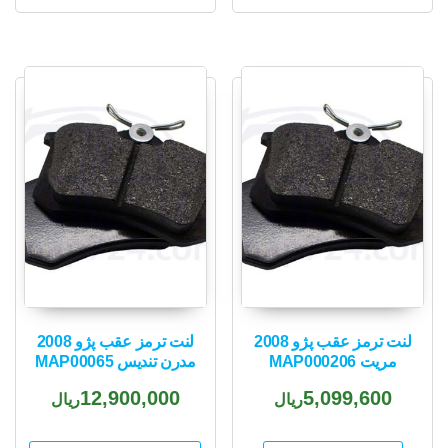
لنت ترمز عقب پژو 2008
لنت ترمز عقب پژو 2008
مریت MAP000206
مدرن تندیس MAP00065
12,900,000
5,099,600
ریال
ریال