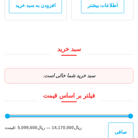
اطلاعات بیشتر
افزودن به سبد خرید
سبد خرید
سبد خرید شما خالی است.
فیلتر بر اساس قیمت
حدا
حدا
14,170,000ریال
—
5,099,600ریال
قيمت:
صافی
قی
قي