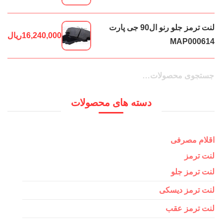
لنت ترمز جلو رنو ال90 جی پارت
16,240,000
ریال
MAP000614
جستجو
جستجو
برای:
دسته های محصولات
اقلام مصرفی
لنت ترمز
لنت ترمز جلو
لنت ترمز دیسکی
لنت ترمز عقب