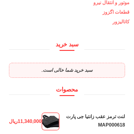
موتور و انتقال نیرو
قطعات اگزوز
کاتالیزور
سبد خرید
سبد خرید شما خالی است.
محصوات
لنت ترمز عقب زانتیا جی پارت
11,340,000
ریال
MAP000618