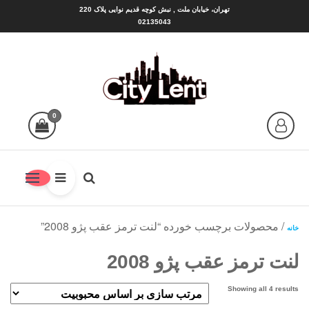
Ski
تهران، خیابان ملت , نبش کوچه قدیم نوایی پلاک 220
02135043
t
th
conten
سیتی لنت |CITY LENT
شهر لنت منبع بهترین ها
0
/ محصولات برچسب خورده “لنت ترمز عقب پژو 2008”
خانه
لنت ترمز عقب پژو 2008
Sorted
Showing all 4 results
by