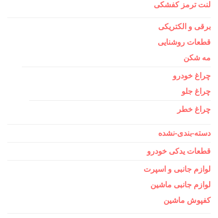
لنت ترمز کفشکی
برقی و الکتریکی
قطعات روشنایی
مه شکن
چراغ خودرو
چراغ جلو
چراغ خطر
دسته-بندی-نشده
قطعات یدکی خودرو
لوازم جانبی و اسپرت
لوازم جانبی ماشین
کفپوش ماشین