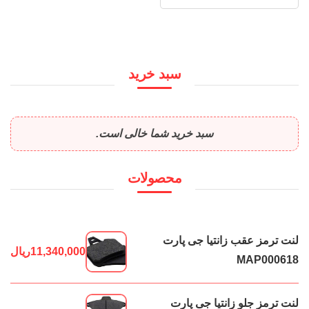
سبد خرید
سبد خرید شما خالی است.
محصولات
لنت ترمز عقب زانتیا جی پارت
11,340,000
ریال
MAP000618
لنت ترمز جلو زانتیا جی پارت