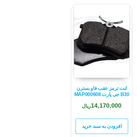
لنت ترمز عقب فاو بسترن
B30 جی پارت MAP000608
14,170,000
ریال
افزودن به سبد خرید