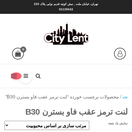
Ski
تهران، خیابان ملت , نبش کوچه قدیم نوایی پلاک 220
02135043
t
th
conten
سیتی لنت |CITY LENT
شهر لنت منبع بهترین ها
0
/ محصولات برچسب خورده “لنت ترمز عقب فاو بسترن B30”
خانه
لنت ترمز عقب فاو بسترن B30
نمایش یک نتیجه