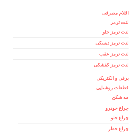
اقلام مصرفی
لنت ترمز
لنت ترمز جلو
لنت ترمز دیسکی
لنت ترمز عقب
لنت ترمز کفشکی
برقی و الکتریکی
قطعات روشنایی
مه شکن
چراغ خودرو
چراغ جلو
چراغ خطر