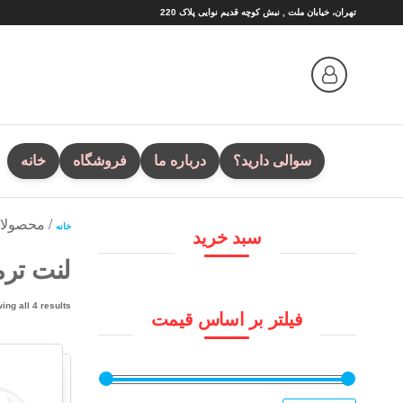
Ski
تهران، خیابان ملت , نبش کوچه قدیم نوایی پلاک 220
t
th
conten
سوالی دارید؟
درباره ما
فروشگاه
خانه
/ محصولا
خانه
سبد خرید
لنت ترم
ing all 4 results
فیلتر بر اساس قیمت