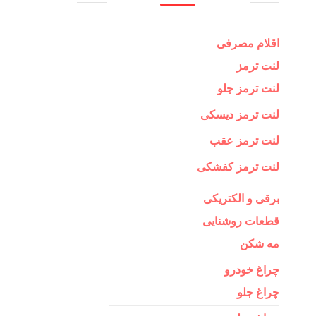
اقلام مصرفی
لنت ترمز
لنت ترمز جلو
لنت ترمز دیسکی
لنت ترمز عقب
لنت ترمز کفشکی
برقی و الکتریکی
قطعات روشنایی
مه شکن
چراغ خودرو
چراغ جلو