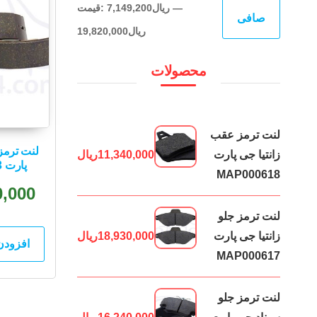
حداقل
حداكثر
—
7,149,200ریال
قيمت:
صافی
قیمت
قيمت
19,820,000ریال
محصولات
لنت ترمز عقب
لنت ترمز
زانتیا جی پارت
11,340,000
ریال
پارت MAP000573
MAP000618
0,000
لنت ترمز جلو
زانتیا جی پارت
18,930,000
ریال
افزودن
MAP000617
لنت ترمز جلو