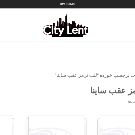
02135043
سیتی
شهر
لنت
لنت
منبع
|CITY
بهترین
ها
LENT
ت برچسب خورده “لنت ترمز عقب ساینا”
ز عقب ساینا
Sorted
Show
by
popularity