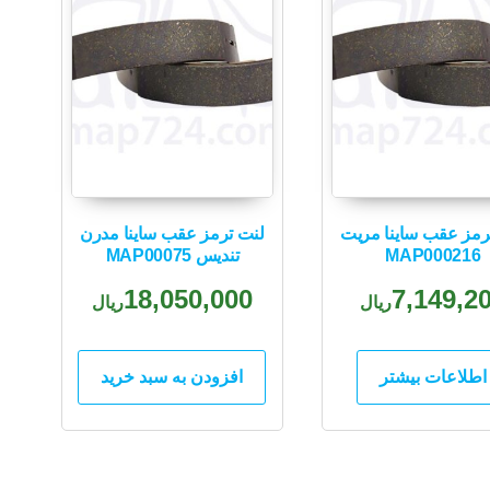
رمز عقب ساینا مریت
لنت ترمز عقب ساینا مدرن
MAP000216
تندیس MAP00075
18,050,000
7,149,2
ریال
ریال
اطلاعات بیشتر
افزودن به سبد خرید