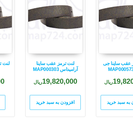
 عقب ساینا جی
لنت ترمز عقب ساینا
لنت ت
آرامیداس MAP000303
00
19,820,000
19,82
ریال
ریال
 به سبد خرید
افزودن به سبد خرید