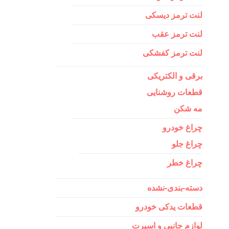
لنت ترمز دیسکی
لنت ترمز عقب
لنت ترمز کفشکی
برقی و الکتریکی
قطعات روشنایی
مه شکن
چراغ خودرو
چراغ جلو
چراغ خطر
دسته-بندی-نشده
قطعات یدکی خودرو
لوازم جانبی و اسپرت