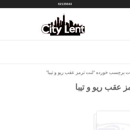
02135043
سیتی
شهر
لنت
لنت
منبع
|CITY
بهترین
ها
LENT
 برچسب خورده “لنت ترمز عقب ریو و تیبا”
ز عقب ریو و تیبا