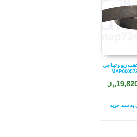
قب ریو و تیبا جی
19,82
ریال
 به سبد خرید