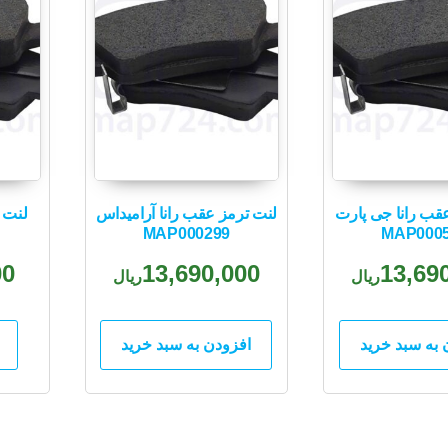
قب رانا جی پارت
لنت ترمز عقب رانا آرامیداس
لنت 
MAP000299
MAP000
00
13,690,000
13,69
ریال
ریال
 به سبد خرید
افزودن به سبد خرید