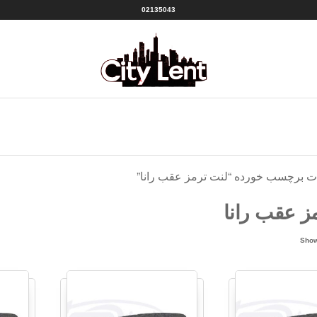
02135043
سیتی
شهر
لنت
لنت
منبع
|CITY
بهترین
ها
LENT
ت برچسب خورده “لنت ترمز عقب رانا”
ز عقب رانا
Sorted
Show
by
popularity