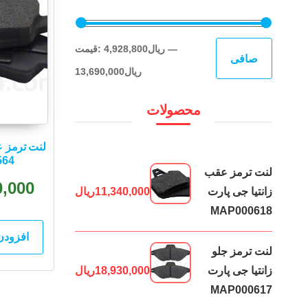
حداقل
حداكثر
—
4,928,800ریال
قيمت:
صافی
قیمت
قيمت
13,690,000ریال
محصولات
لنت ترمز ع
564
لنت ترمز عقب
0,000
زانتیا جی پارت
11,340,000
ریال
MAP000618
افزودن
لنت ترمز جلو
زانتیا جی پارت
18,930,000
ریال
MAP000617