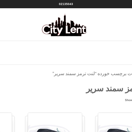
02135043
سیتی
شهر
لنت
لنت
منبع
|CITY
بهترین
ها
LENT
ت برچسب خورده “لنت ترمز سمند سریر”
ز سمند سریر
Sorted
Show
by
popularity