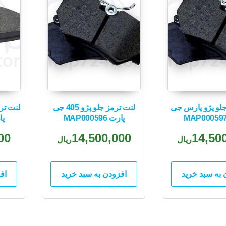
جلو پژو پارس جی
لنت ترمز جلو پژو 405 جی
لنت تر
پارت MAP000596
پارت
00
14,500,000
14,50
ریال
ریال
 به سبد خرید
افزودن به سبد خرید
اف