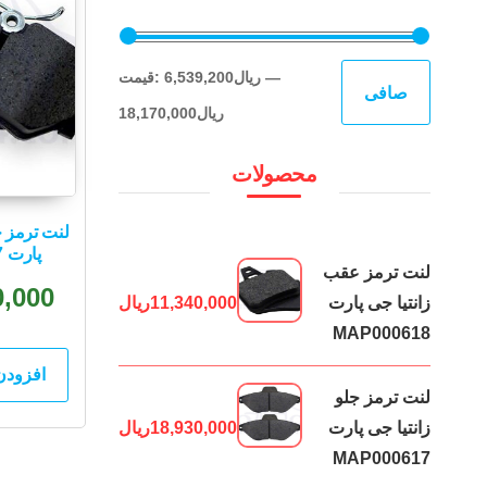
حداقل
حداكثر
—
6,539,200ریال
قيمت:
صافی
قیمت
قيمت
18,170,000ریال
محصولات
لنت ترمز 
پارت MAP000597
لنت ترمز عقب
0,000
زانتیا جی پارت
11,340,000
ریال
MAP000618
افزودن
لنت ترمز جلو
زانتیا جی پارت
18,930,000
ریال
MAP000617