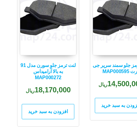
مز جلو سمند سریر جی
لنت ترمز جلو سورن مدل 91
 MAP000595
به بالا آرامیداس
MAP000272
14,500,0
ریال
18,170,000
ریال
زودن به سبد خرید
افزودن به سبد خرید