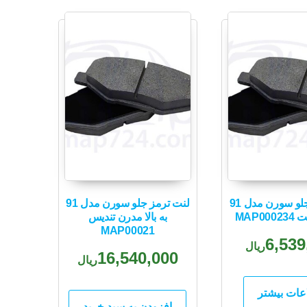
لنت ترمز جلو سورن مدل 91
لنت ترمز جلو سورن مدل 91
MAP00
به بالا مدرن تندیس
MAP00021
6,539
ریال
16,540,000
ریال
عات بیشتر
افزودن به سبد خرید