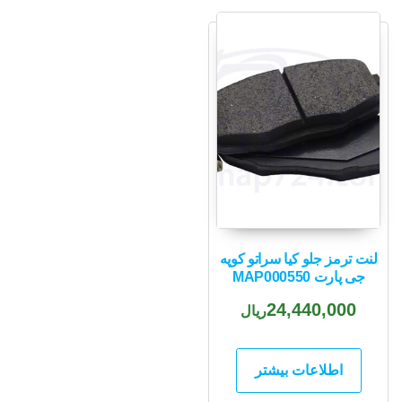
لنت ترمز جلو کیا سراتو کوپه
جی پارت MAP000550
24,440,000
ریال
اطلاعات بیشتر