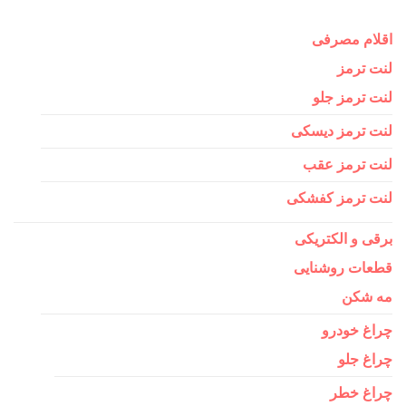
اقلام مصرفی
لنت ترمز
لنت ترمز جلو
لنت ترمز دیسکی
لنت ترمز عقب
لنت ترمز کفشکی
برقی و الکتریکی
قطعات روشنایی
مه شکن
چراغ خودرو
چراغ جلو
چراغ خطر