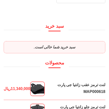
سبد خرید
سبد خرید شما خالی است.
محصولات
لنت ترمز عقب زانتیا جی پارت
11,340,000
ریال
MAP000618
لنت ترمز جلو زانتیا جی پارت